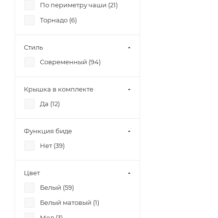
По периметру чаши (
21
)
Торнадо (
6
)
Стиль
Современный (
94
)
Крышка в комплекте
Да (
12
)
Функция биде
Нет (
39
)
Цвет
Белый (
59
)
Белый матовый (
1
)
Мед (
3
)