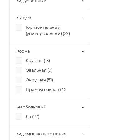
Вид установки
Выпуск
Горизонтальный
(универсальный) (
27
)
Форма
Круглая (
13
)
Овальная (
9
)
Округлая (
51
)
Прямоугольная (
45
)
Безободковый
Да (
27
)
Вид смывающего потока