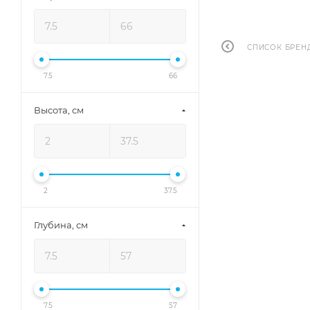
СПИСОК БРЕН
7.5
66
Высота, см
2
37.5
Глубина, см
7.5
57