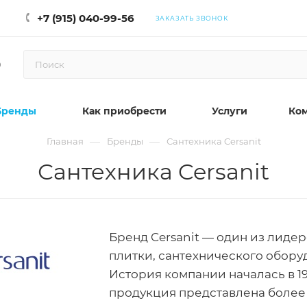
+7 (915) 040-99-56
ЗАКАЗАТЬ ЗВОНОК
0
Бренды
Как приобрести
Услуги
Ко
—
—
Главная
Бренды
Сантехника Cersanit
Сантехника Cersanit
Бренд Cersanit — один из лиде
плитки, сантехнического обору
История компании началась в 19
продукция представлена более 