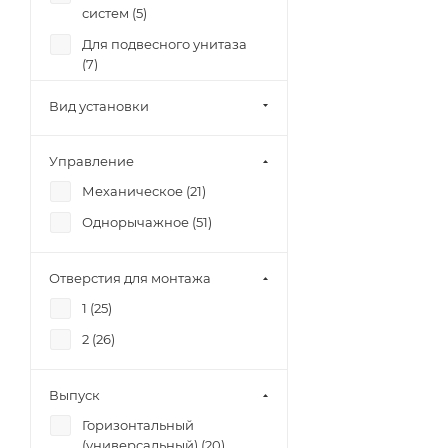
SANTANA (
4
)
систем (
5
)
SENSE (
1
)
Для подвесного унитаза
(
7
)
Smart (
4
)
Для раковины (
20
)
STREET FUSION (
1
)
Вид установки
Для столешницы (
5
)
TRENTO (
2
)
Для тумбы (
2
)
Управление
TWINS (
8
)
Для унитаза (
32
)
Механическое (
21
)
VECTOR (
1
)
Однорычажное (
51
)
VECTOR 40 (
3
)
VERO (
2
)
Отверстия для монтажа
VIRGO (
3
)
1 (
25
)
Wisla (
4
)
2 (
26
)
Выпуск
Горизонтальный
(универсальный) (
20
)