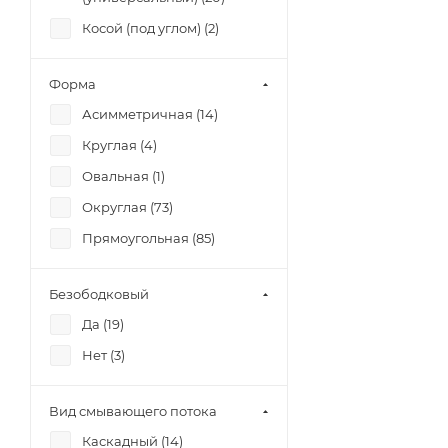
Косой (под углом) (
2
)
Форма
Асимметричная (
14
)
Круглая (
4
)
Овальная (
1
)
Округлая (
73
)
Прямоугольная (
85
)
Безободковый
Да (
19
)
Нет (
3
)
Вид смывающего потока
Каскадный (
14
)