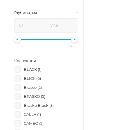
Сиденья
11
Глубина, см
Системы
3
Стойки
1
1.3
77.6
Столешницы
15
Коллекция
BLACK (
1
)
Шкафы
2
BLICK (
6
)
Brasco (
2
)
Шкафы-пеналы
6
BRASKO (
5
)
Brasko Black (
3
)
CALLA (
1
)
CAMEO (
2
)