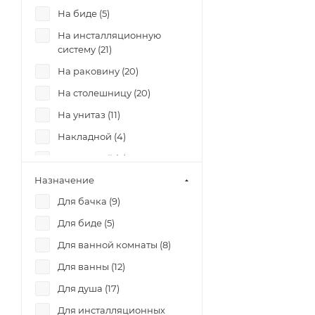
На биде (
5
)
GRANT (
1
)
На инсталляционную
GRANTA (
1
)
систему (
21
)
JOANNA (
6
)
На раковину (
20
)
JUST (
1
)
На столешницу (
20
)
KALIOPE (
4
)
На унитаз (
11
)
LARA (
1
)
Накладной (
4
)
LEON NEW (
1
)
Напольный (
9
)
LINK PRO (
1
)
Назначение
Настенный (
29
)
LORENA (
4
)
Для бачка (
9
)
Подвесной (
122
)
MODUO (
10
)
Для биде (
5
)
Пристенный (
17
)
NATURE (
7
)
Для ванной комнаты (
8
)
Угловой (
11
)
NIKE (
2
)
Для ванны (
12
)
Универсальный (
5
)
Odra (
5
)
Для душа (
17
)
PARVA (
4
)
Для инсталляционных