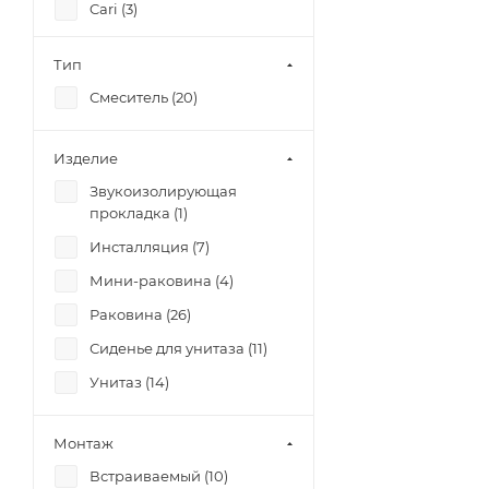
Cari (
3
)
CARINA (
9
)
Тип
CASPIA (
1
)
Смеситель (
20
)
CERSANIA (
3
)
CITY (
7
)
Изделие
COLOUR (
4
)
Звукоизолирующая
COMO (
5
)
прокладка (
1
)
CORNER (
3
)
Инсталляция (
7
)
CREA (
3
)
Мини-раковина (
4
)
DELFI (
2
)
Раковина (
26
)
Elio (
3
)
Сиденье для унитаза (
11
)
ERICA (
6
)
Унитаз (
14
)
ESTETICA (
4
)
Монтаж
FLAVIS (
4
)
Встраиваемый (
10
)
Geo (
3
)