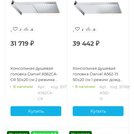
Италия
Италия
31 719
₽
39 442
₽
Консольная душевая
Консольная душевая
головка Daniel A562CA-
головка Daniel A562-15
CR 50x20 см 2 режима:
50x20 см 1 режим: дождь,
дождь и каскад, хром
черный матовый
В наличии
В наличии
Арт.: 
Код: 35772
Арт.: 
Код: 35769
A562CA-
A562-
CR
15
Купить
Купить
На складе
Доставка 0 ₽
На складе