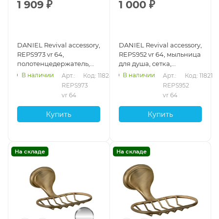
1 909
₽
1 000
₽
DANIEL Revival accessory,
DANIEL Revival accessory,
REPS973 vr 64,
REPS952 vr 64, мыльница
полотенцедержатель,
для душа, сетка,
подвесной, 40 см, медь
подвесная, цвет vecchio
В наличии
В наличии
Арт.: 
Код: 11824
Арт.: 
Код: 11821
vecchio rame
rame
REPS973 
REPS952 
vr 64
vr 64
Купить
Купить
На складе
На складе