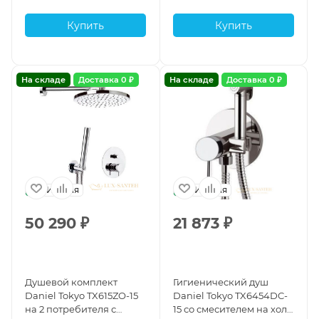
Купить
Купить
Наборы
2
Полки
2
На складе
Доставка 0 ₽
На складе
Доставка 0 ₽
Полотенцедержатели
12
Системы
19
Со встроенным смесителем
20
Италия
Италия
50 290
₽
21 873
₽
Стаканы для зубных щеток
2
Стеклянные
2
Душевой комплект
Гигиенический душ
Daniel Tokyo TX615ZO-15
Daniel Tokyo TX6454DC-
на 2 потребителя с
15 со смесителем на хол./