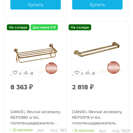
Купить
Купить
На складе
Доставка 0 ₽
На складе
Италия
Италия
8 363
₽
2 818
₽
DANIEL Revival accessory,
DANIEL Revival accessory,
REPS980 vr 64,
REPS978 vr 64,
полотенцедержатель-
полотенцедержатель
полка с двумя крючками
двойной, подвесной, 60
В наличии
Арт.: 
Код: 11831
В наличии
Арт.: 
Код: 11829