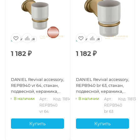
Италия
Италия
1 182
₽
1 182
₽
DANIEL Revival accessory,
DANIEL Revival accessory,
REPB940 vr 64, стакан,
REPB940 br 63, стакан,
подвесной, керамика,
подвесной, керамика,
белый х медь vecchio
белый х бронза
В наличии
В наличии
Арт.: 
Код: 11814
Арт.: 
Код: 11813
rame
REPB940 
REPB940 
vr 64
br 63
Купить
Купить