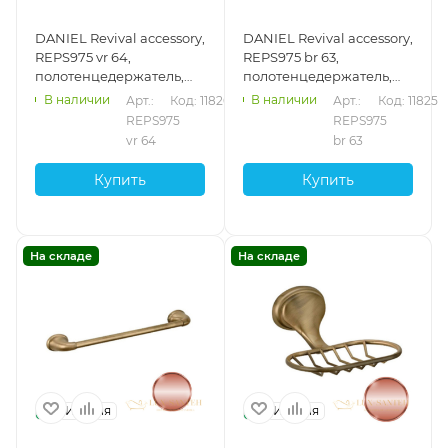
DANIEL Revival accessory,
DANIEL Revival accessory,
REPS975 vr 64,
REPS975 br 63,
полотенцедержатель,
полотенцедержатель,
подвесной, 60 см, медь
подвесной, 60 см,
В наличии
В наличии
Арт.: 
Код: 11826
Арт.: 
Код: 11825
vecchio rame
бронза
REPS975 
REPS975 
vr 64
br 63
Купить
Купить
На складе
На складе
Италия
Италия