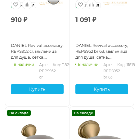
Италия
Италия
910
₽
1 091
₽
DANIEL Revival accessory,
DANIEL Revival accessory,
REPS952 cr, мыльница
REPS952 br 63, мыльница
для душа, сетка,
для душа, сетка,
подвесная, цвет хром
подвесная, цвет бронза
В наличии
В наличии
Арт.: 
Код: 11820
Арт.: 
Код: 11819
REPS952 
REPS952 
cr
br 63
Купить
Купить
На складе
На складе