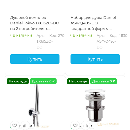
Душевой комплект
Набор для душа Daniel
Daniel Tokyo TX615ZO-DO
A547Q495-DO
на 2 потребителя: с
квадратной формы:
кронштейном 30 см и
лейка, шланг, держатель
В наличии
В наличии
Арт.: 
Код: 27049
Арт.: 
Код: 41130
круглым верхним душем
с водотводом, золото
TX615ZO-
A547Q495-
20 см, золото
DO
DO
Купить
Купить
На складе
Доставка 0 ₽
На складе
Доставка 0 ₽
Италия
Италия