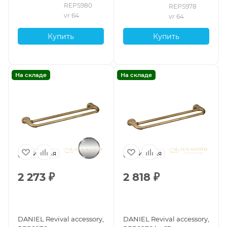
65см., подвесной, медь
см, медь vecchio rame
REPS980 
REPS978 
vecchio rame
vr 64
vr 64
Купить
Купить
На складе
На складе
Италия
Италия
2 273
₽
2 818
₽
DANIEL Revival accessory,
DANIEL Revival accessory,