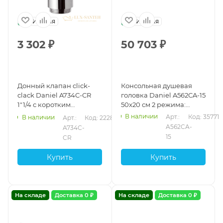
Италия
Италия
3 302
₽
50 703
₽
Донный клапан click-
Консольная душевая
clack Daniel A734C-CR
головка Daniel A562CA-15
1"1/4 с коротким
50x20 см 2 режима:
стаканом, хром
дождь и каскад, черный
В наличии
Арт.: 
Код: 35771
В наличии
Арт.: 
Код: 22288
матовый
A562CA-
A734C-
15
CR
Купить
Купить
На складе
Доставка 0 ₽
На складе
Доставка 0 ₽