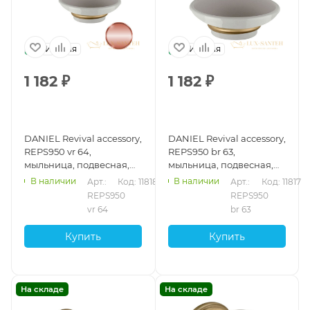
Италия
Италия
1 182
₽
1 182
₽
DANIEL Revival accessory,
DANIEL Revival accessory,
REPS950 vr 64,
REPS950 br 63,
мыльница, подвесная,
мыльница, подвесная,
керамика, белый х медь
керамика, белая х
В наличии
В наличии
Арт.: 
Код: 11818
Арт.: 
Код: 11817
vecchio rame
бронза
REPS950 
REPS950 
vr 64
br 63
Купить
Купить
На складе
На складе