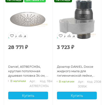
Италия
Италия
28 771
₽
3 723
₽
Daniel, A578EFCM34,
Дозатор DANIEL Docce
круглая потолочная
жидкого мыла для
душевая головка 34 см, 1
гигиенической лейки,
режим: дождь, цвет хром
309SK, пластик
В наличии
Арт.: 
Код: 11847
В наличии
Арт.: 
Код: 21108
A578EFCM34
309SK
Купить
Купить