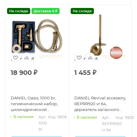
На складе
Доставка 0 ₽
На складе
Италия
Италия
18 900
₽
1 455
₽
DANIEL Oasis, 1000 br,
DANIEL Revival accessory,
гигиенический набор,
REРRR920 vr 64,
цилиндрической
держатель запасного
формы, бронза 63
рулона туалетной
В наличии
Арт.: 
Код: 11806
В наличии
Арт.: 
Код: 11833
бумаги, подвесной, цвет
1000 
REРRR920 
медь vecchio rame
br
vr 64