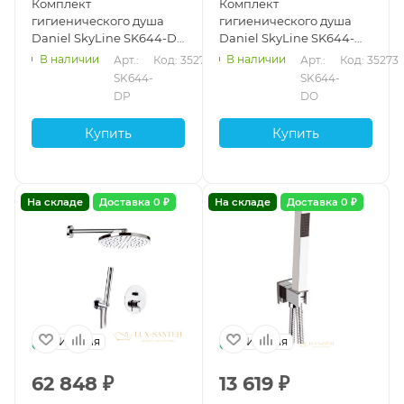
Комплект
Комплект
гигиенического душа
гигиенического душа
Daniel SkyLine SK644-DP
Daniel SkyLine SK644-
квадратной формы, с
DO квадратной формы, с
В наличии
В наличии
Арт.: 
Код: 35274
Арт.: 
Код: 35273
прогрессивным
прогрессивным
SK644-
SK644-
картриджем,
картриджем, золото
DP
DO
зачищенное золото
Купить
Купить
На складе
Доставка 0 ₽
На складе
Доставка 0 ₽
Италия
Италия
62 848
₽
13 619
₽