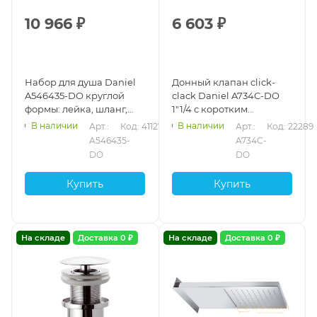
10 966
₽
6 603
₽
Набор для душа Daniel
Донный клапан click-
A546435-DO круглой
clack Daniel A734C-DO
формы: лейка, шланг,
1"1/4 с коротким
держатель с водотводом,
стаканом, золото
В наличии
В наличии
Арт.: 
Код: 41127
Арт.: 
Код: 22289
золото
A546435-
A734C-
DO
DO
Купить
Купить
На складе
Доставка 0 ₽
На складе
Доставка 0 ₽