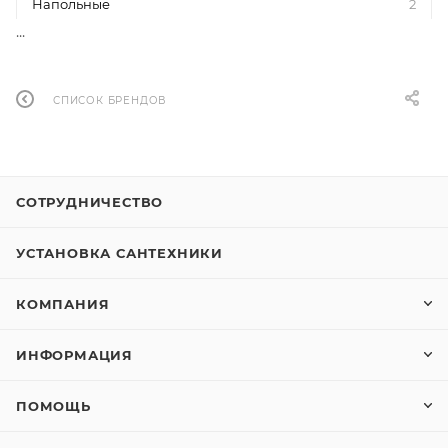
Напольные
2
...
Под раковину
3
СПИСОК БРЕНДОВ
Подвесные
2
Подвесные
2
СОТРУДНИЧЕСТВО
Подвесные
8
УСТАНОВКА САНТЕХНИКИ
Постирочные
3
КОМПАНИЯ
Приставные
6
ИНФОРМАЦИЯ
С раковиной
1
ПОМОЩЬ
Сиденья
7