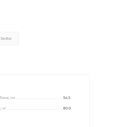
ТЗЫВЫ
бина, см
54.5
, кг
80.0