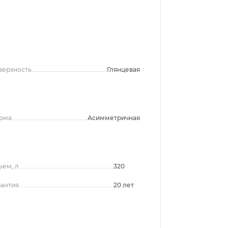
верхность
Глянцевая
рма
Асимметричная
ъем, л
320
рантия
20 лет