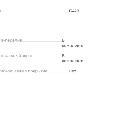
д
13428
ив-перелив
В
комплекте
онтальный экран
В
комплекте
тискользящее покрытие
Нет