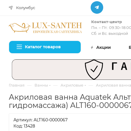
Колумбус
Контакт-центр
Пн. – Пт.: 09:30–18:0
Сб. и Вс. выходной
Каталог товаров
Акции
—
—
—
Главная
Ванны
Акриловые
Акриловая ванна 
Акриловая ванна Aquatek Альта
гидромассажа) ALT160-000006
Артикул:
ALT160-0000067
Код: 13428