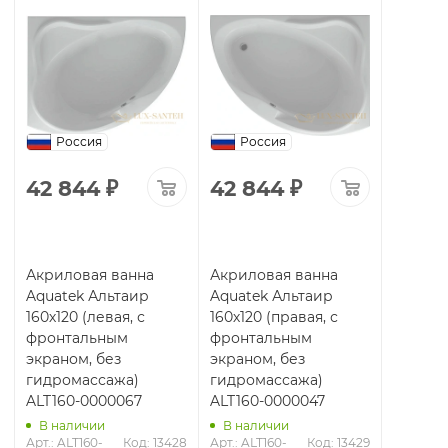
Россия
Россия
42 844
₽
42 844
₽
Акриловая ванна
Акриловая ванна
Aquatek Альтаир
Aquatek Альтаир
160х120 (левая, с
160х120 (правая, с
фронтальным
фронтальным
экраном, без
экраном, без
гидромассажа)
гидромассажа)
ALT160-0000067
ALT160-0000047
В наличии
В наличии
Арт.: ALT160-
Код: 13428
Арт.: ALT160-
Код: 13429