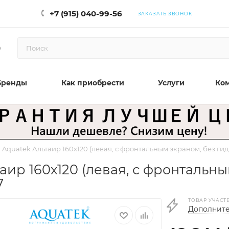
+7 (915) 040-99-56
ЗАКАЗАТЬ ЗВОНОК
0
Бренды
Как приобрести
Услуги
Ко
Aquatek Альтаир 160х120 (левая, с фронтальным экраном, без г
ир 160х120 (левая, с фронтальны
7
ТОВАР УЧАСТ
Дополните