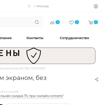
г. Москва
0
0
0
мпания
Контакты
Сотрудничество
идромассажа) ALT160-0000067
м экраном, без
ВУЕТ В АКЦИЯХ
льная скидка 1% при онлайн-оплате!