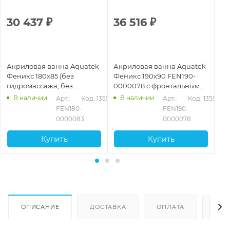
30 437
₽
36 516
₽
3
Акриловая ванна Aquatek
Акриловая ванна Aquatek
Ак
Феникс 180х85 (без
Феникс 190x90 FEN190-
Фе
гидромассажа, без
0000078 с фронтальным
19
фронтального экрана)
экраном (слив слева)
В наличии
В наличии
589
Арт.: 
Код: 13591
Арт.: 
Код: 13593
FEN180-
FEN190-
0000083
0000078
Купить
Купить
ОПИСАНИЕ
ДОСТАВКА
ОПЛАТА
ОТЗ