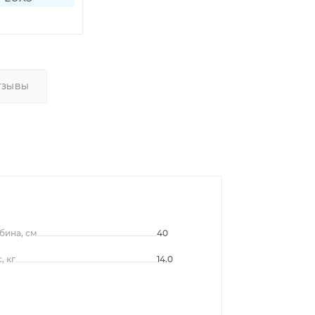
ТЗЫВЫ
бина, см
40
, кг
14.0