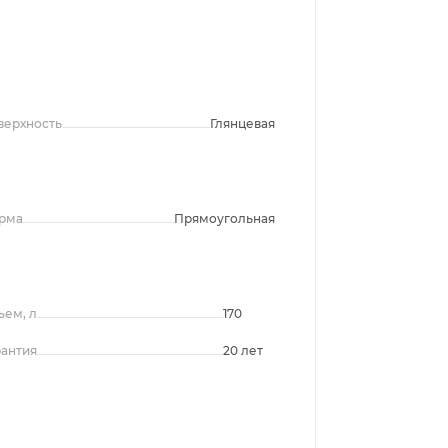
верхность
Глянцевая
рма
Прямоугольная
ъем, л
170
рантия
20 лет