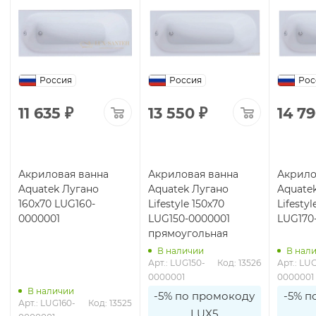
Россия
Россия
Рос
11 635
₽
13 550
₽
14 7
Акриловая ванна
Акриловая ванна
Акрило
Aquatek Лугано
Aquatek Лугано
Aquate
160x70 LUG160-
Lifestyle 150х70
Lifestyl
0000001
LUG150-0000001
LUG170
прямоугольная
В наличии
В нал
Арт.: LUG150-
Код: 13526
Арт.: LU
0000001
0000001
В наличии
-5% по промокоду
-5% п
Арт.: LUG160-
Код: 13525
LUX5