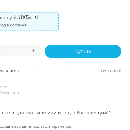
LUX5
коду «
»
од в корзине
Купить
установка
От 1 000 ₽
сква
бесплатно
 все в одном стиле или из одной коллекции?
одящие варианты под ваши параметры.