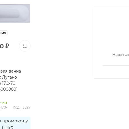
сия
90
₽
Наши сп
вая ванна
k Лугано
e 170х70
-0000001
ичии
G170-
Код: 13527
о промокоду
LUX5