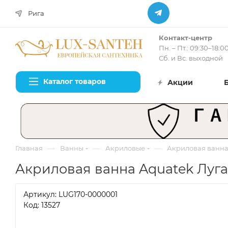
Рига
Контакт-центр
Пн. – Пт.: 09:30–18:0
Сб. и Вс. выходной
Каталог товаров
Акции
—
—
—
Главная
Ванны
Акриловые
Акриловая ванна 
Акриловая ванна Aquatek Луган
Артикул:
LUG170-0000001
Код: 13527