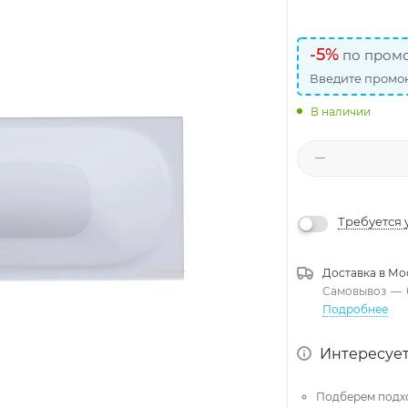
-5%
по промо
Введите промок
В наличии
Требуется 
Доставка в
Мо
Самовывоз
—
Подробнее
Интересует
Подберем подх