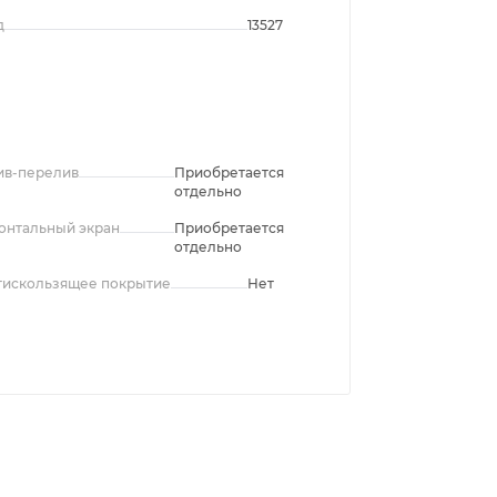
д
13527
ив-перелив
Приобретается
отдельно
онтальный экран
Приобретается
отдельно
тискользящее покрытие
Нет