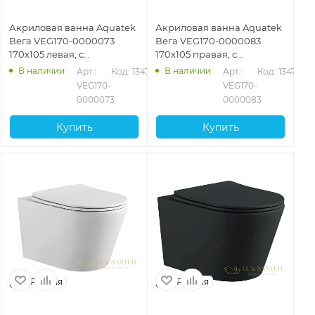
Акриловая ванна Aquatek
Акриловая ванна Aquatek
Вега VEG170-0000073
Вега VEG170-0000083
170x105 левая, с
170x105 правая, с
фронтальным экраном
фронтальным экраном
В наличии
В наличии
Арт.: 
Код: 13475
Арт.: 
Код: 13476
VEG170-
VEG170-
0000073
0000083
Купить
Купить
Россия
Россия