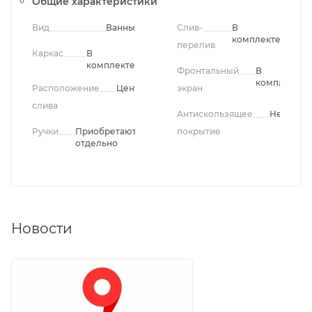
Общие характеристики
Вид
Ванны
Слив-
В
комплекте
перелив
Каркас
В
комплекте
Фронтальный
В
комплекте
Расположение
Центральное
экран
слива
Антискользящее
Нет
Ручки
Приобретаются
покрытие
отдельно
Новости