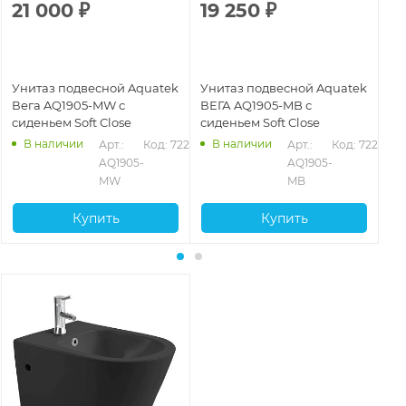
21 000
₽
19 250
₽
1
Унитаз подвесной Aquatek
Унитаз подвесной Aquatek
Ун
Вега AQ1905-MW с
ВЕГА AQ1905-MB с
Ве
сиденьем Soft Close
сиденьем Soft Close
бе
си
В наличии
В наличии
Арт.: 
Код: 72201
Арт.: 
Код: 72200
пл
AQ1905-
AQ1905-
MW
MB
Купить
Купить