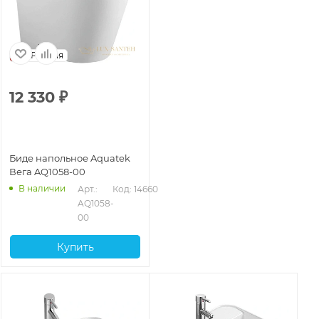
Россия
12 330
₽
Биде напольное Aquatek
Вега AQ1058-00
В наличии
Арт.: 
Код: 14660
AQ1058-
00
Купить