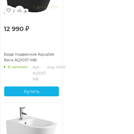
Россия
12 990
₽
Биде подвесное Aquatek
Вега AQ1057-MB
В наличии
Арт.: 
Код: 14747
AQ1057-
MB
Купить