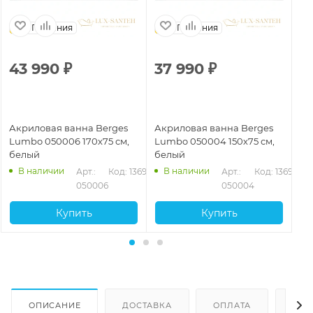
Германия
Германия
43 990
₽
37 990
₽
3
Акриловая ванна Berges
Акриловая ванна Berges
Ак
Lumbo 050006 170х75 см,
Lumbo 050004 150х75 см,
Lu
белый
белый
бе
В наличии
В наличии
95
Арт.: 
Код: 13699
Арт.: 
Код: 13698
050006
050004
Купить
Купить
ОПИСАНИЕ
ДОСТАВКА
ОПЛАТА
ОТЗ