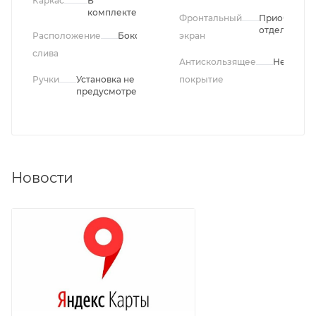
Каркас
В
комплекте
Фронтальный
Приобретае
отдельно
Расположение
Боковое
экран
слива
Антискользящее
Нет
Ручки
Установка не
покрытие
предусмотрена
Новости