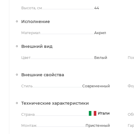
Высота, см
44
Исполнение
Материал
Акрил
Внешний вид
Цвет
Белый
По
Внешние свойства
Стиль
Современный
Фо
Технические характеристики
Италия
Страна
Об
Монтаж
Пристенный
Га