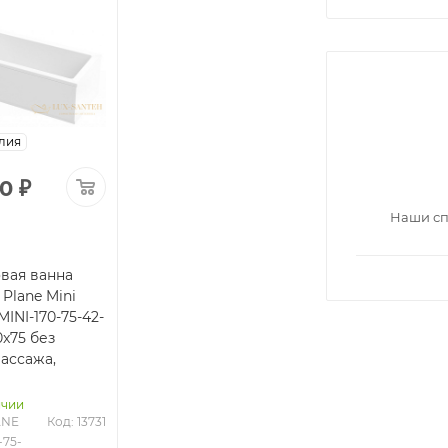
лия
00
₽
Наши сп
вая ванна
 Plane Mini
INI-170-75-42-
x75 без
ассажа,
ичии
ANE 
Код: 13731
-75-