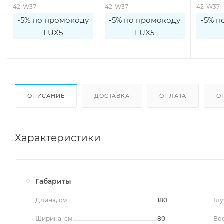
42-W37
42-W37
42-W37
-5% по промокоду
-5% по промокоду
-5% п
LUX5
LUX5
ОПИСАНИЕ
ДОСТАВКА
ОПЛАТА
О
Характеристики
Габариты
Длина, см
180
Глу
Ширина, см
80
Вес