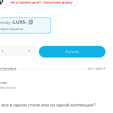
₽
Не устроила цена? - Заполните форму
LUX5
коду «
»
од в корзине
Купить
установка
От 1 000 ₽
сква
бесплатно
 все в одном стиле или из одной коллекции?