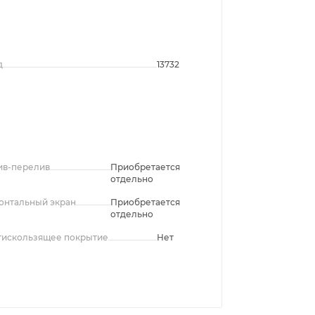
д
13732
ив-перелив
Приобретается
отдельно
онтальный экран
Приобретается
отдельно
тискользящее покрытие
Нет