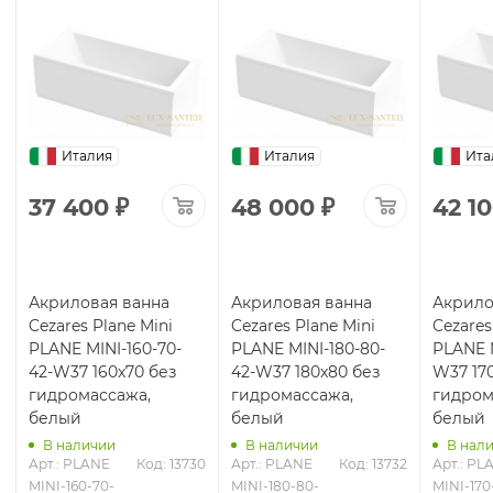
Италия
Италия
Ита
37 400
₽
48 000
₽
42 1
Акриловая ванна
Акриловая ванна
Акрило
Cezares Plane Mini
Cezares Plane Mini
Cezares
PLANE MINI-160-70-
PLANE MINI-180-80-
PLANE M
42-W37 160x70 без
42-W37 180x80 без
W37 170
гидромассажа,
гидромассажа,
гидром
белый
белый
белый
В наличии
В наличии
В нал
Арт.: PLANE 
Код: 13730
Арт.: PLANE 
Код: 13732
Арт.: PL
MINI-160-70-
MINI-180-80-
MINI-170