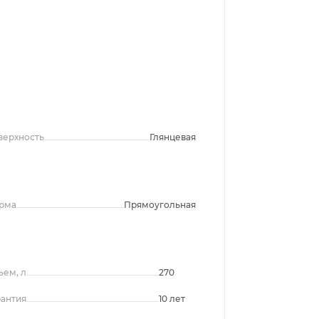
верхность
Глянцевая
рма
Прямоугольная
ъем, л
270
рантия
10 лет