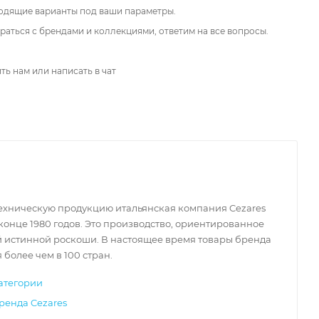
одящие варианты под ваши параметры.
аться с брендами и коллекциями, ответим на все вопросы.
ть нам или написать в чат
ехническую продукцию итальянская компания Cezares
конце 1980 годов. Это производство, ориентированное
й истинной роскоши. В настоящее время товары бренда
 более чем в 100 стран.
атегории
ренда Cezares