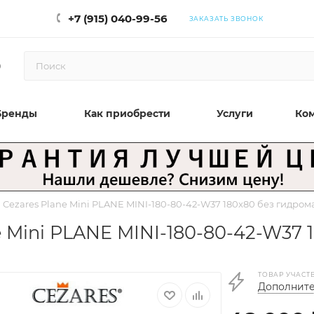
+7 (915) 040-99-56
ЗАКАЗАТЬ ЗВОНОК
0
Бренды
Как приобрести
Услуги
Ко
Cezares Plane Mini PLANE MINI-180-80-42-W37 180x80 без гидром
 Mini PLANE MINI-180-80-42-W37 
ТОВАР УЧАСТ
Дополните