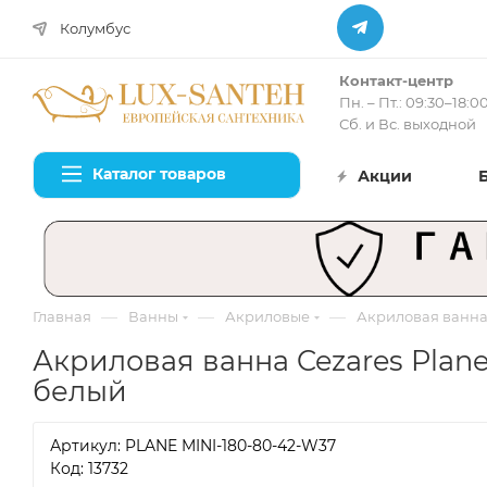
Колумбус
Контакт-центр
Пн. – Пт.: 09:30–18:0
Сб. и Вс. выходной
Каталог товаров
Акции
—
—
—
Главная
Ванны
Акриловые
Акриловая ванна 
Акриловая ванна Cezares Plane
белый
Артикул:
PLANE MINI-180-80-42-W37
Код: 13732