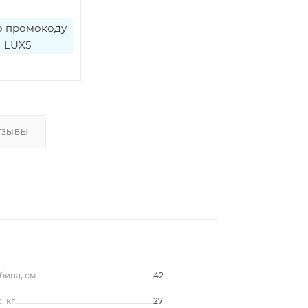
о промокоду
LUX5
ТЗЫВЫ
бина, см
42
, кг
27