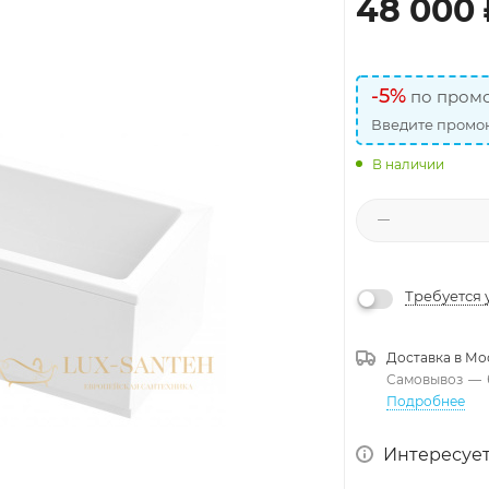
48 000
-5%
по промо
Введите промок
В наличии
Требуется 
Доставка в
Мо
Самовывоз
—
Подробнее
Интересует