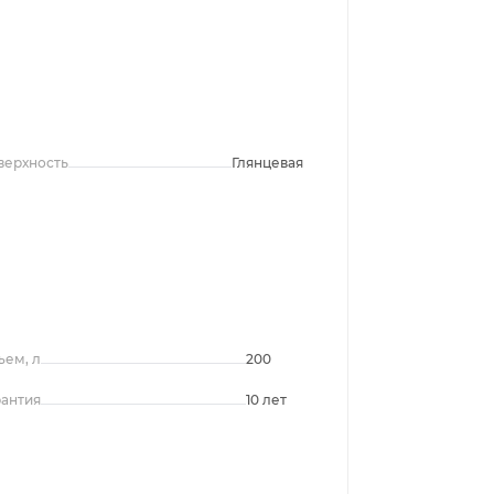
верхность
Глянцевая
ъем, л
200
рантия
10 лет