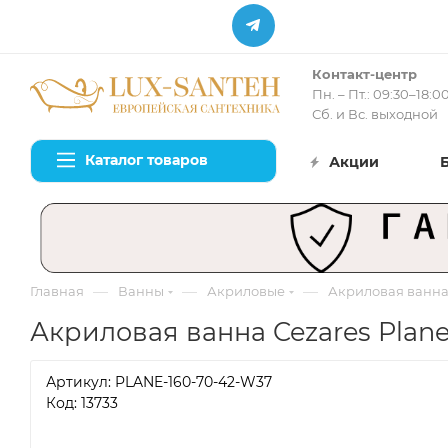
Контакт-центр
Пн. – Пт.: 09:30–18:0
Сб. и Вс. выходной
Каталог товаров
Акции
—
—
—
Главная
Ванны
Акриловые
Акриловая ванна 
Акриловая ванна Cezares Plane
Артикул:
PLANE-160-70-42-W37
Код: 13733