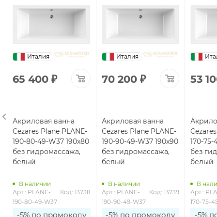
Италия
Италия
Ита
65 400
₽
70 200
₽
53 1
Акриловая ванна
Акриловая ванна
Акрило
Cezares Plane PLANE-
Cezares Plane PLANE-
Cezares
0
190-80-49-W37 190x80
190-90-49-W37 190x90
170-75-
без гидромассажа,
без гидромассажа,
без ги
белый
белый
белый
В наличии
В наличии
В нал
7
Арт.: PLANE-
Код: 13738
Арт.: PLANE-
Код: 13739
Арт.: PL
190-80-49-W37
190-90-49-W37
170-75-
-5% по промокоду
-5% по промокоду
-5% п