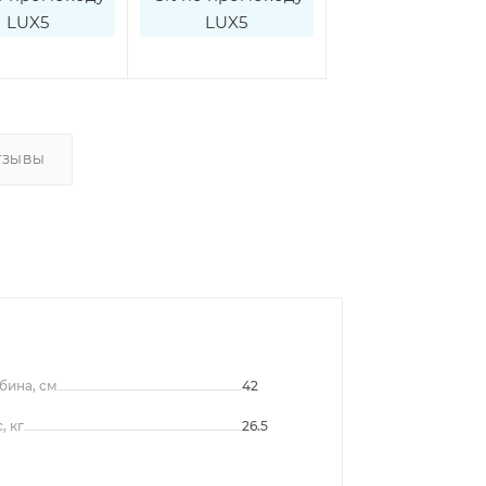
LUX5
LUX5
LUX5
ТЗЫВЫ
бина, см
42
, кг
26.5