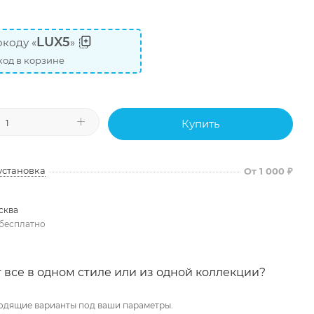
LUX5
коду «
»
од в корзине
Купить
установка
От 1 000 ₽
сква
бесплатно
 все в одном стиле или из одной коллекции?
одящие варианты под ваши параметры.