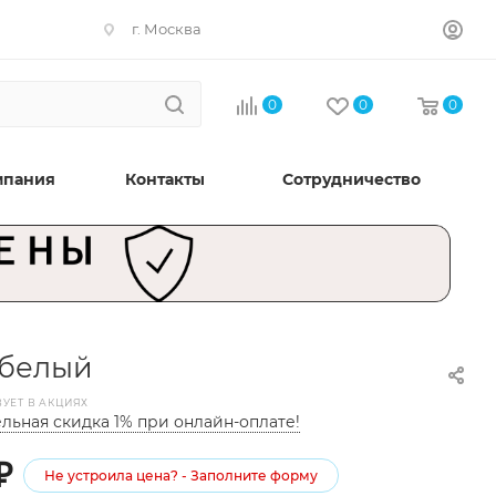
г. Москва
0
0
0
мпания
Контакты
Сотрудничество
 белый
ВУЕТ В АКЦИЯХ
льная скидка 1% при онлайн-оплате!
₽
Не устроила цена? - Заполните форму