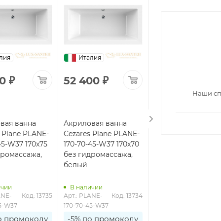
лия
Италия
Италия
00
₽
52 400
₽
57 200
₽
Наши сп
вая ванна
Акриловая ванна
Акриловая ванна
 Plane PLANE-
Cezares Plane PLANE-
Cezares Plane PLA
45-W37 170x75
170-70-45-W37 170x70
180-80-49-W37 180
дромассажа,
без гидромассажа,
без гидромассажа
белый
белый
ичии
В наличии
В наличии
ANE-
Код: 13735
Арт.: PLANE-
Код: 13734
Арт.: PLANE-
Код: 1
45-W37
170-70-45-W37
180-80-49-W37
о промокоду
-5% по промокоду
-5% по промоко