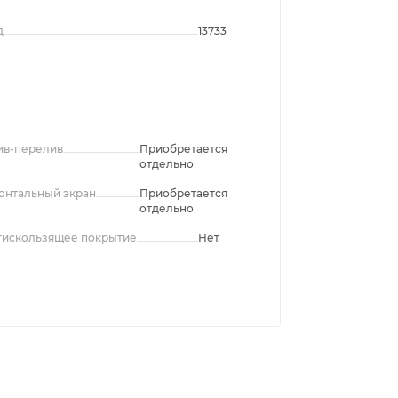
д
13733
ив-перелив
Приобретается
отдельно
онтальный экран
Приобретается
отдельно
тискользящее покрытие
Нет