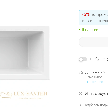
-5%
по промо
Введите промок
В наличии
Требуется 
Доставка в
Мо
Самовывоз
—
Подробнее
Интересует
Подберем подх