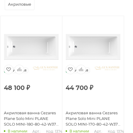
Акриловые
Италия
Италия
48 100
₽
44 700
₽
4
Акриловая ванна Cezares
Акриловая ванна Cezares
Ак
Plane Solo Mini PLANE
Plane Solo Mini PLANE
Pl
SOLO MINI-180-80-42-W37
SOLO MINI-170-80-42-W37
SO
180x80 без гидромассажа,
170x80 без гидромассажа,
17
В наличии
В наличии
42
Арт.: 
Код: 13746
Арт.: 
Код: 13745