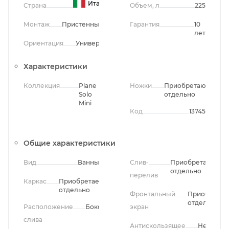
Италия
Страна
Объем, л
225
Монтаж
Пристенный
Гарантия
10
лет
Ориентация
Универсальная
Характеристики
Коллекция
Plane
Ножки
Приобретаются
Solo
отдельно
Mini
Код
13745
Общие характеристики
Вид
Ванны
Слив-
Приобретается
отдельно
перелив
Каркас
Приобретается
отдельно
Фронтальный
Приобретае
отдельно
Расположение
Боковое
экран
слива
Антискользящее
Нет