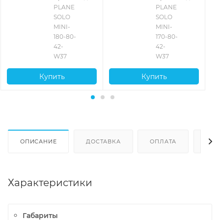
белый
белый
бе
PLANE 
PLANE 
SOLO 
SOLO 
MINI-
MINI-
180-80-
170-80-
42-
42-
W37
W37
Купить
Купить
ОПИСАНИЕ
ДОСТАВКА
ОПЛАТА
ОТЗ
Характеристики
Габариты