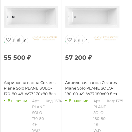
Италия
Италия
55 500
₽
57 200
₽
5
Акриловая ванна Cezares
Акриловая ванна Cezares
Ак
Plane Solo PLANE SOLO-
Plane Solo PLANE SOLO-
Pl
170-80-49-W37 170x80 без
180-80-49-W37 180x80 без
17
гидромассажа, белый
гидромассажа, белый
ги
В наличии
В наличии
Арт.: 
Код: 13749
Арт.: 
Код: 13750
PLANE 
PLANE 
SOLO-
SOLO-
170-80-
180-80-
49-
49-
W37
W37