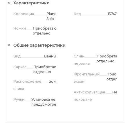
Характеристики
Коллекция
Plane
Код
13747
Solo
Ножки
Приобретаются
отдельно
Общие характеристики
Вид
Ванны
Слив-
Приобретается
отдельно
перелив
Каркас
Приобретается
отдельно
Фронтальный
Приобретае
отдельно
Расположение
Боковое
экран
слива
Антискользящее
Нет
Ручки
Установка не
покрытие
предусмотрена