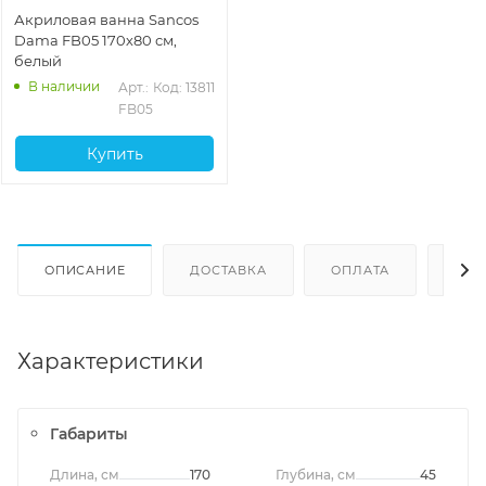
Акриловая ванна Sancos
Dama FB05 170х80 см,
белый
В наличии
Арт.: 
Код: 13811
FB05
Купить
ОПИСАНИЕ
ДОСТАВКА
ОПЛАТА
ОТЗ
Характеристики
Габариты
Длина, см
170
Глубина, см
45