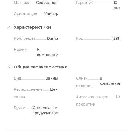
Монтаж
Свободностоящий
Гарантия
10
лет
Ориентация
Универсальная
Характеристики
Коллекция
Dama
Код
13811
Ножки
В
комплекте
Общие характеристики
Вид
Ванны
Слив-
В
комплекте
перелив
Расположение
Центральное
слива
Антискользящее
Нет
покрытие
Ручки
Установка не
предусмотрена