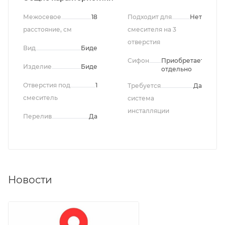
Межосевое
18
Подходит для
Нет
расстояние, см
смесителя на 3
отверстия
Вид
Биде
Сифон
Приобретается
Изделие
Биде
отдельно
Отверстия под
1
Требуется
Да
смеситель
система
инсталляции
Перелив
Да
Новости