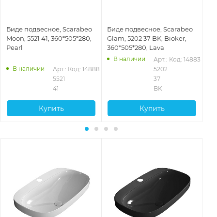
Биде подвесное, Scarabeo
Биде подвесное, Scarabeo
Би
Moon, 5521 41, 360*505*280,
Glam, 5202 37 BK, Bioker,
Mo
Pearl
360*505*280, Lava
36
В наличии
Арт.: 
Код: 14883
В наличии
Арт.: 
Код: 14888
5202 
5521 
37 
41
BK
Купить
Купить