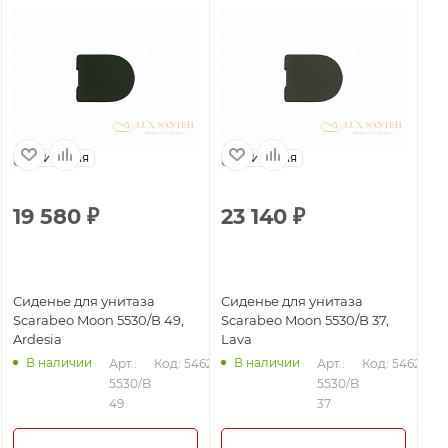
Италия
Италия
19 580
₽
23 140
₽
1
Сиденье для унитаза
Сиденье для унитаза
Си
Scarabeo Moon 5530/B 49,
Scarabeo Moon 5530/B 37,
Sc
Ardesia
Lava
Pe
В наличии
В наличии
Арт.: 
Код: 54627
Арт.: 
Код: 54625
30
5530/B 
5530/B 
49
37