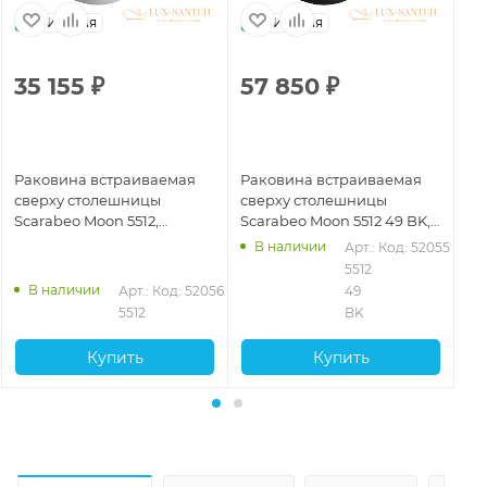
Италия
Италия
35 155
₽
57 850
₽
5
Раковина встраиваемая
Раковина встраиваемая
Ра
сверху столешницы
сверху столешницы
св
Scarabeo Moon 5512,
Scarabeo Moon 5512 49 BK,
Sc
720x420x180 с 1 отверстием
Bioker, 720x420x180 с 1
72
В наличии
Арт.: 
Код: 52055
для смесителя, без
отверстием для смесителя,
дл
5512 
перелива, белый
без перелива, Ardesia
пе
В наличии
Арт.: 
Код: 52056
49 
глянцевый
5512
BK
Купить
Купить