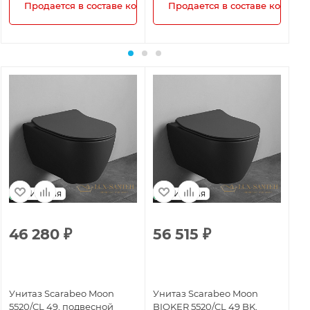
плекта!
Продается в составе комплекта!
Продается в составе комплек
Италия
Италия
46 280
₽
56 515
₽
4
Унитаз Scarabeo Moon
Унитаз Scarabeo Moon
Ун
5520/CL 49, подвесной
BIOKER 5520/CL 49 BK,
55