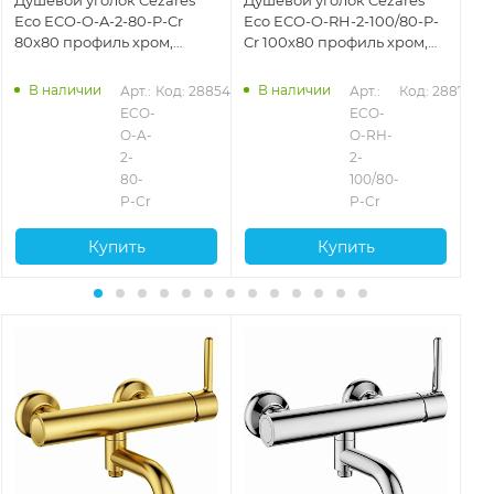
Eco ECO-O-A-2-80-P-Cr
Eco ECO-O-RH-2-100/80-P-
Ec
80x80 профиль хром,
Cr 100х80 профиль хром,
80
стекло рифленое
стекло рифленое
ст
В наличии
В наличии
6
Арт.: 
Код: 28854
Арт.: 
Код: 28873
ECO-
ECO-
O-A-
O-RH-
2-
2-
80-
100/80-
P-Cr
P-Cr
Купить
Купить