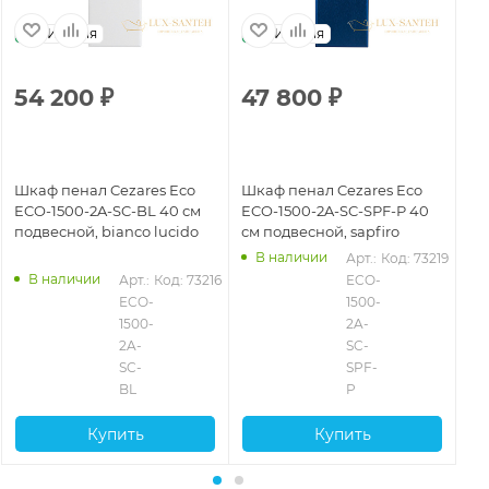
Италия
Италия
54 200
₽
47 800
₽
3
Шкаф пенал Cezares Eco
Шкаф пенал Cezares Eco
Шк
ECO-1500-2A-SC-BL 40 см
ECO-1500-2A-SC-SPF-P 40
EC
подвесной, bianco lucido
см подвесной, sapfiro
см
В наличии
Арт.: 
Код: 73219
В наличии
Арт.: 
Код: 73216
ECO-
ECO-
1500-
1500-
2A-
2A-
SC-
SC-
SPF-
BL
P
Купить
Купить