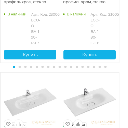
профиль хром, стекло
профиль хром, стекло
пр
рифленое
прозрачное
пр
В наличии
В наличии
6
Арт.: 
Код: 23006
Арт.: 
Код: 23005
ECO-
ECO-
O-
O-
BA-1-
BA-1-
90-
80-
P-Cr
C-Cr
Купить
Купить
Италия
Италия