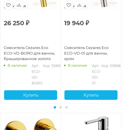
Италия
Италия
26 250
₽
19 940
₽
7
Смеситель Cezares Eco
Смеситель Cezares Eco
См
ECO-VD-BORO для ванны,
ECO-VD-01 для ванны,
EC
брашированное золото
хром
хр
В наличии
В наличии
0
Арт.: 
Код: 55869
Арт.: 
Код: 55868
ECO-
ECO-
VD-
VD-
BORO
01
Купить
Купить