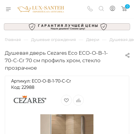
0
—
—
—
Главная
Душевые ограждения
Двери
Душевая две
Душевая дверь Cezares Eco ECO-O-B-1-
70-C-Cr 70 см профиль хром, стекло
прозрачное
Артикул:
ECO-O-B-1-70-C-Cr
Код: 22988