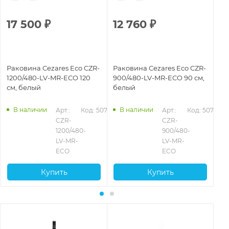
17 500
₽
12 760
₽
2
Раковина Cezares Eco CZR-
Раковина Cezares Eco CZR-
Ра
1200/480-LV-MR-ECO 120
900/480-LV-MR-ECO 90 см,
12
см, белый
белый
см
В наличии
В наличии
Арт.: 
Код: 50720
Арт.: 
Код: 50722
CZR-
CZR-
1200/480-
900/480-
LV-MR-
LV-MR-
ECO
ECO
Купить
Купить