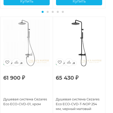
Купить
Купить
Италия
Италия
61 900
₽
65 430
₽
7
Душевая система Cezares
Душевая система Cezares
Ду
Eco ECO-CVD-01, хром
Eco ECO-CVD-T-NOP 254
Ec
мм, черный матовый
мм