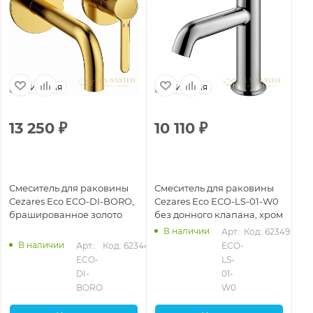
Италия
Италия
13 250
₽
10 110
₽
1
Смеситель для раковины
Смеситель для раковины
См
Cezares Eco ECO-DI-BORO,
Cezares Eco ECO-LS-01-W0
Ce
брашированное золото
без донного клапана, хром
W0
В наличии
Арт.: 
Код: 62349
В наличии
Арт.: 
Код: 62344
ECO-
ECO-
LS-
DI-
01-
BORO
W0