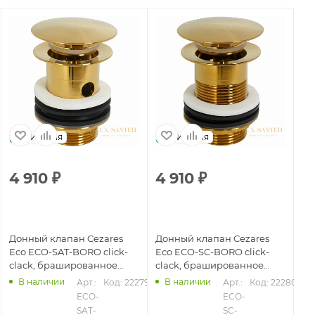
Италия
Италия
4 910
₽
4 910
₽
Донный клапан Cezares
Донный клапан Cezares
Eco ECO-SAT-BORO click-
Eco ECO-SC-BORO click-
clack, брашированное
clack, брашированное
золото
золото
В наличии
В наличии
Арт.: 
Код: 22279
Арт.: 
Код: 22280
ECO-
ECO-
SAT-
SC-