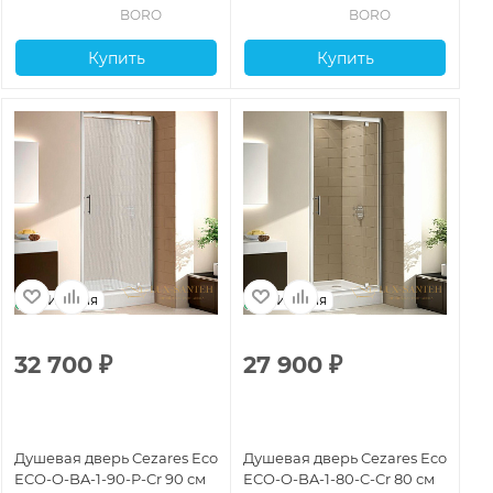
BORO
BORO
Купить
Купить
Италия
Италия
32 700
₽
27 900
₽
2
Душевая дверь Cezares Eco
Душевая дверь Cezares Eco
Ду
ECO-O-BA-1-90-P-Cr 90 см
ECO-O-BA-1-80-C-Cr 80 см
EC