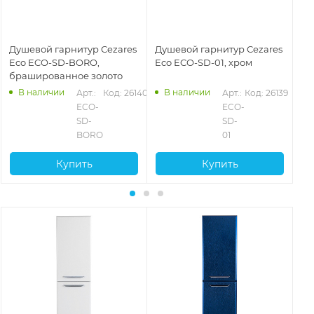
Душевой гарнитур Cezares
Душевой гарнитур Cezares
Ду
Eco ECO-SD-BORO,
Eco ECO-SD-01, хром
Ec
брашированное золото
бр
В наличии
В наличии
Арт.: 
Код: 26140
Арт.: 
Код: 26139
ECO-
ECO-
SD-
SD-
BORO
01
Купить
Купить