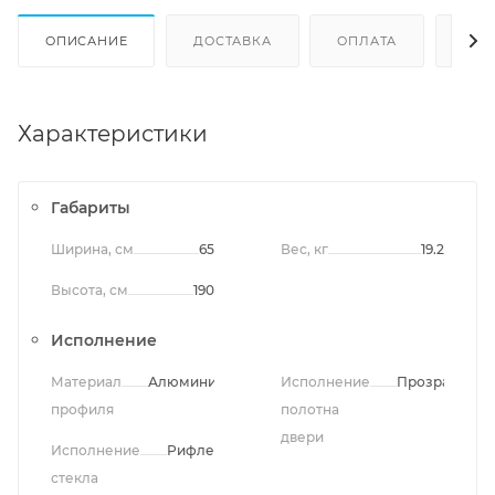
ОПИСАНИЕ
ДОСТАВКА
ОПЛАТА
ОТЗ
Характеристики
Габариты
Ширина, см
65
Вес, кг
19.2
Высота, см
190
Исполнение
Материал
Алюминий
Исполнение
Прозрачное
профиля
полотна
двери
Исполнение
Рифленое
стекла