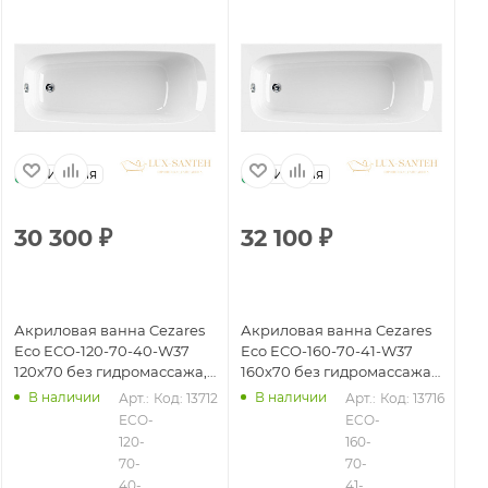
Италия
Италия
30 300
₽
32 100
₽
4
Акриловая ванна Cezares
Акриловая ванна Cezares
Ак
Eco ECO-120-70-40-W37
Eco ECO-160-70-41-W37
Ec
120х70 без гидромассажа,
160х70 без гидромассажа,
18
белый
белый
бе
В наличии
В наличии
Арт.: 
Код: 13712
Арт.: 
Код: 13716
ECO-
ECO-
120-
160-
70-
70-
40-
41-