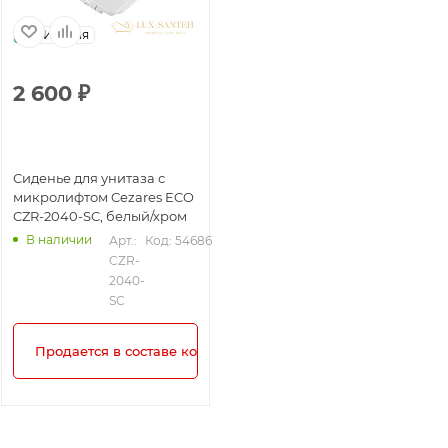
Италия
2 600
₽
Сиденье для унитаза с
микролифтом Cezares ECO
CZR-2040-SC, белый/хром
В наличии
Арт.: 
Код: 54686
CZR-
2040-
SC
Продается в составе комплекта!