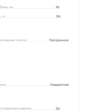
бина, см
90
, кг
136
полнение стекла
Прозрачное
рма
Квадратная
гулируемая ширина
Да