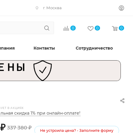
г. Москва
0
0
0
мпания
Контакты
Сотрудничество
ВУЕТ В АКЦИЯХ
льная скидка 1% при онлайн-оплате!
₽
337 380
₽
Не устроила цена? - Заполните форму