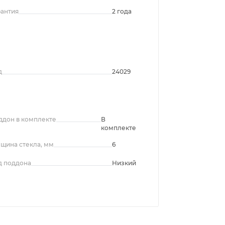
рантия
2 года
д
24029
ддон в комплекте
В
комплекте
лщина стекла, мм
6
д поддона
Низкий