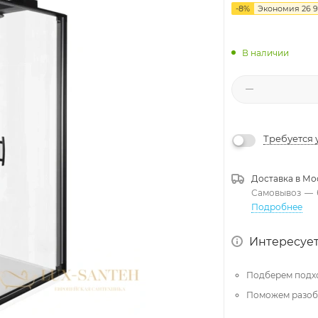
-
8
%
Экономия
26 
В наличии
Требуется 
Доставка в
Мо
Самовывоз
—
Подробнее
Интересует
Подберем подх
Поможем разобр