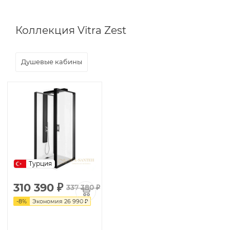
Коллекция Vitra Zest
Душевые кабины
Турция
310 390
₽
337 380
₽
-
8
%
Экономия
26 990
₽