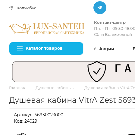
Колумбус
Контакт-центр
Пн. – Пт.: 09:30–18:0
Сб. и Вс. выходной
Каталог товаров
Акции
—
—
Главная
Душевые кабины
Душевая кабина VitrA Ze
Душевая кабина VitrA Zest 56
Артикул:
56930023000
Код: 24029