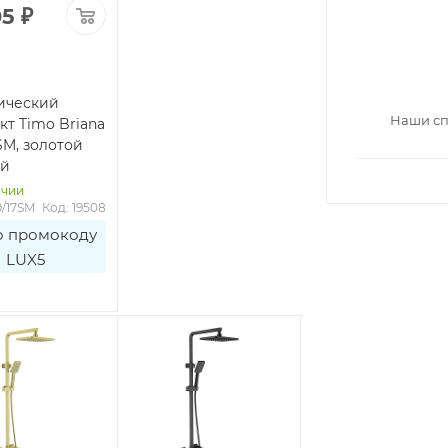
05
₽
ический
Наши сп
кт Timo Briana
SM, золотой
ый
ичии
9/17SM
Код: 19508
о промокоду
LUX5