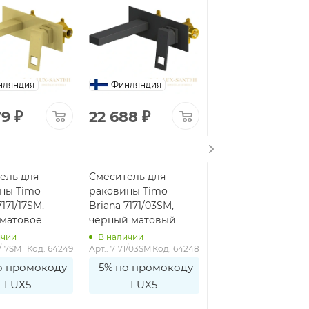
нляндия
Финляндия
Финляндия
79
₽
22 688
₽
23 391
₽
ель для
Смеситель для
Смеситель для
ны Timo
раковины Timo
раковины Timo
7171/17SM,
Briana 7171/03SM,
Briana 7111/00F, хр
 матовое
черный матовый
ичии
В наличии
В наличии
1/17SM
Код: 64249
Арт.: 7171/03SM
Код: 64248
Арт.: 7111/00F
Код: 6
о промокоду
-5% по промокоду
-5% по промоко
LUX5
LUX5
LUX5