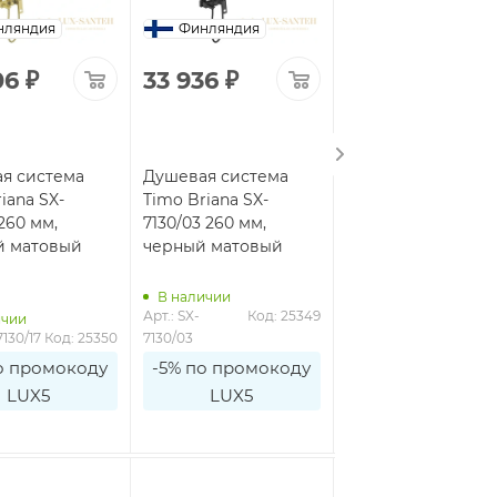
нляндия
Финляндия
Финляндия
06
₽
33 936
₽
58 153
₽
я система
Душевая система
Душевая система
iana SX-
Timo Briana SX-
для душа
 260 мм,
7130/03 260 мм,
встраиваемая Ti
й матовый
черный матовый
Briana SX-2309/17S
золото матовое
В наличии
В наличии
Арт.: SX-
Код: 25349
Арт.: SX-
Код: 7
ичии
7130/17
Код: 25350
7130/03
2309/17SM
о промокоду
-5% по промокоду
-5% по промоко
LUX5
LUX5
LUX5