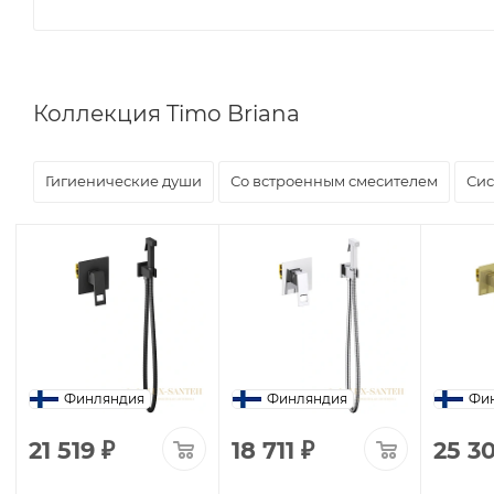
Коллекция Timo Briana
Гигиенические души
Со встроенным смесителем
Си
Финляндия
Финляндия
Фи
21 519
₽
18 711
₽
25 3