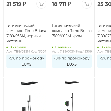
21 519
₽
18 711
₽
25 3
Гигиенический
Гигиенический
Гигиен
комплект Timo Briana
комплект Timo Briana
компле
7189/03SM, черный
7189/00SM, хром
7189/17
матовый
матов
В наличии
В наличии
В нал
Арт.: 7189/03SM
Код: 19507
Арт.: 7189/00SM
Код: 19506
Арт.: 718
-5% по промокоду
-5% по промокоду
-5% п
LUX5
LUX5