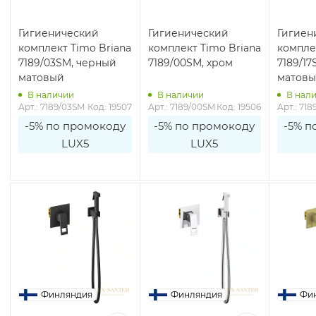
Гигиенический
Гигиенический
Гигиен
комплект Timo Briana
комплект Timo Briana
компле
7189/03SM, черный
7189/00SM, хром
7189/17
матовый
матов
В наличии
В наличии
В нал
Арт.: 7189/03SM
Код: 19507
Арт.: 7189/00SM
Код: 19506
Арт.: 718
-5% по промокоду
-5% по промокоду
-5% п
LUX5
LUX5
Финляндия
Финляндия
Фи