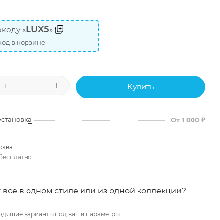
LUX5
коду «
»
од в корзине
Купить
установка
От 1 000 ₽
сква
бесплатно
 все в одном стиле или из одной коллекции?
одящие варианты под ваши параметры.