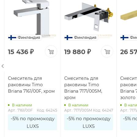
Финляндия
Финляндия
Фи
15 436
₽
19 880
₽
26 5
Смеситель для
Смеситель для
Смесит
раковины Timo
раковины Timo
ракови
Briana 7161/00F, хром
Briana 7171/00SM,
Briana 
хром
золото
В наличии
В наличии
В нал
3
Арт.: 7161/00F
Код: 64245
Арт.: 7171/00SM
Код: 64247
Арт.: 717
-5% по промокоду
-5% по промокоду
-5% п
LUX5
LUX5