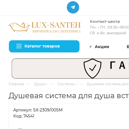
Контакт-центр
Пн. – Пт.: 09:30–18:0
Сб. и Вс. выходной
Каталог товаров
Акции
—
—
—
Главная
Души
Системы
Душевая система для
Душевая система для душа вст
Артикул:
SX-2309/00SM
Код: 74541