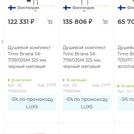
Финляндия
Финляндия
Фи
122 331
₽
135 806
₽
65 7
Душевой комплект
Душевой комплект
Душева
Timo Briana SX-
Timo Briana SX-
Timo Br
7139/03SM 325 мм,
7119/03SM 325 мм,
7130/17
черный матовый
черный матовый
золото
В наличии
В наличии
1
Арт.: SX-
Код: 27179
Арт.: SX-
Код: 27177
В нал
7139/03SM
7119/03SM
Арт.: SX-
-5% по промокоду
-5% по промокоду
-5% п
LUX5
LUX5