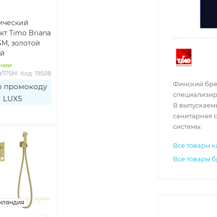
ический
кт Timo Briana
SM, золотой
ый
ичии
9/17SM
Код: 19508
Финский брен
о промокоду
специализир
LUX5
В выпускаем
санитарная с
системы.
Все товары к
Все товары 
нляндия