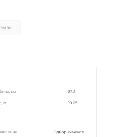
ТЗЫВЫ
бина, см
52.5
, кг
10.05
равление
Однорычажное