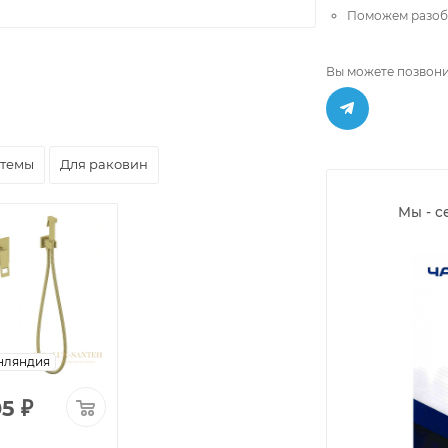
Поможем разобр
Вы можете позвони
стемы
Для раковин
Мы - с
нляндия
05
₽