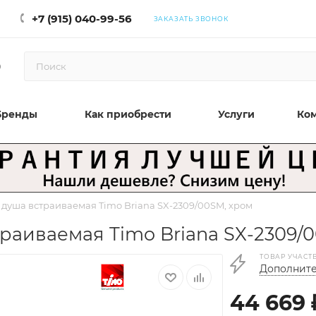
+7 (915) 040-99-56
ЗАКАЗАТЬ ЗВОНОК
0
Бренды
Как приобрести
Услуги
Ко
 душа встраиваемая Timo Briana SX-2309/00SM, хром
раиваемая Timo Briana SX-2309/
ТОВАР УЧАСТ
Дополните
44 669