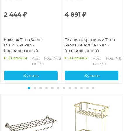
2 444
₽
4 891
₽
3
Крючок Timo Saona
Планка с крючками Timo
Кр
13011/13, никель
Saona 13014/13, никель
Sa
брашированный
брашированный
бр
В наличии
В наличии
38
Арт.: 
Код: 74732
Арт.: 
Код: 74851
13011/13
13014/13
Купить
Купить