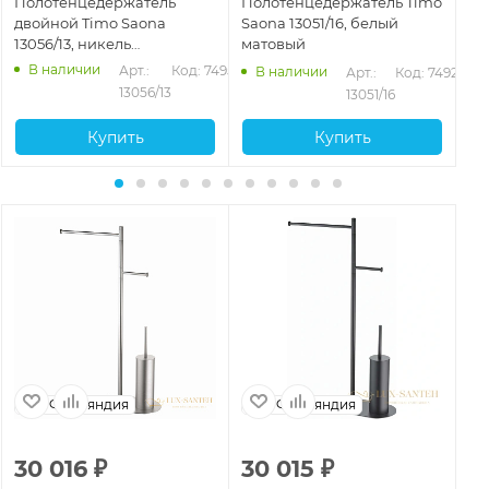
Полотенцедержатель
Полотенцедержатель Timo
По
двойной Timo Saona
Saona 13051/16, белый
Sa
13056/13, никель
матовый
бр
брашированный
В наличии
956
Арт.: 
Код: 74957
В наличии
Арт.: 
Код: 74926
13056/13
13051/16
Купить
Купить
Финляндия
Финляндия
30 016
₽
30 015
₽
3