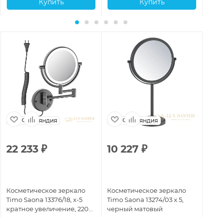
Купить
Купить
Финляндия
Финляндия
22 233
₽
10 227
₽
9
Косметическое зеркало
Косметическое зеркало
Ко
Timo Saona 13376/18, х-5
Timo Saona 13274/03 x 5,
Ti
кратное увеличение, 220
черный матовый
кр