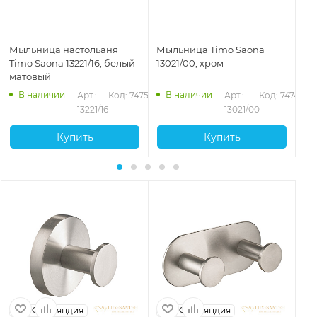
Мыльница настольаня
Мыльница Timo Saona
Мы
Timo Saona 13221/16, белый
13021/00, хром
Ti
матовый
зо
В наличии
В наличии
50
Арт.: 
Код: 74751
Арт.: 
Код: 74747
13221/16
13021/00
Купить
Купить
Финляндия
Финляндия