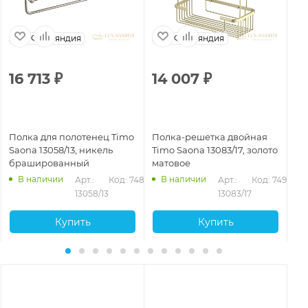
Финляндия
Финляндия
16 713
₽
14 007
₽
1
Полка для полотенец Timo
Полка-решетка двойная
По
Saona 13058/13, никель
Timo Saona 13083/17, золото
Ti
брашированный
матовое
че
В наличии
В наличии
469
Арт.: 
Код: 74879
Арт.: 
Код: 74901
13058/13
13083/17
Купить
Купить