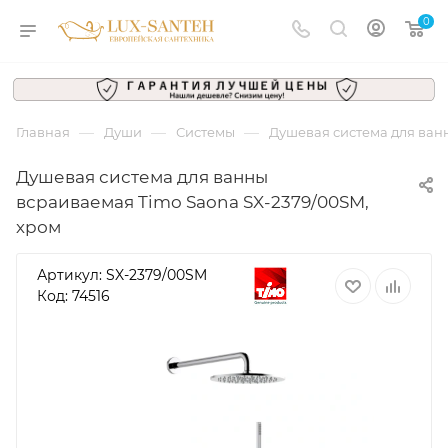
0
—
—
—
Главная
Души
Системы
Душевая система для ван
Душевая система для ванны
всраиваемая Timo Saona SX-2379/00SM,
хром
Артикул:
SX-2379/00SM
Код: 74516