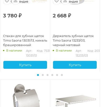
Финляндия
Финляндия
3 780
₽
2 668
₽
4
Стакан для зубных щеток
Держатель зубных щеток
Ст
Timo Saona 13031/13, никель
Timo Saona 13233/03,
че
брашированный
черный матовый
В наличии
В наличии
18
Арт.: 
Код: 75313
Арт.: 
Код: 20368
13031/13
13233/03
Купить
Купить