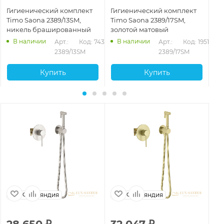
Гигиенический комплект
Гигиенический комплект
Ги
Timo Saona 2389/13SM,
Timo Saona 2389/17SM,
Ti
никель брашированный
золотой матовый
за
ма
В наличии
В наличии
13
Арт.: 
Код: 74367
Арт.: 
Код: 19515
2389/13SM
2389/17SM
Купить
Купить
Финляндия
Финляндия