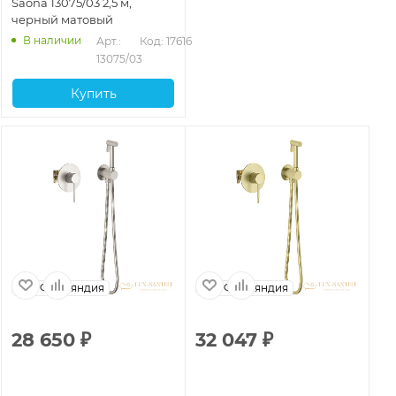
Saona 13075/03 2,5 м,
черный матовый
В наличии
Арт.: 
Код: 17616
13075/03
Купить
Финляндия
Финляндия
28 650
₽
32 047
₽
3