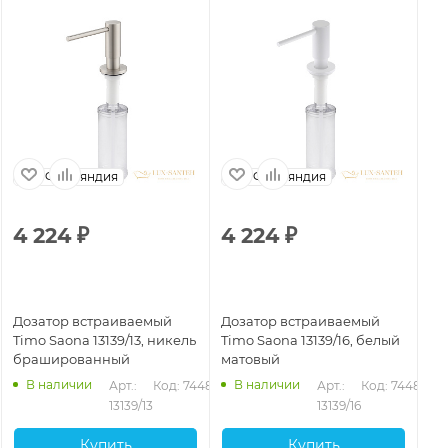
Финляндия
Финляндия
4 224
₽
4 224
₽
6
Дозатор встраиваемый
Дозатор встраиваемый
До
Timo Saona 13139/13, никель
Timo Saona 13139/16, белый
13
брашированный
матовый
бр
33
В наличии
В наличии
Арт.: 
Код: 74481
Арт.: 
Код: 74482
13139/13
13139/16
Купить
Купить