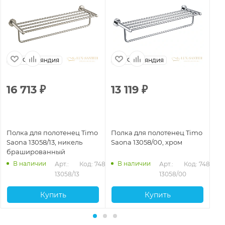
Финляндия
Финляндия
16 713
₽
13 119
₽
1
Полка для полотенец Timo
Полка для полотенец Timo
По
Saona 13058/13, никель
Saona 13058/00, хром
Sa
брашированный
зо
В наличии
В наличии
469
Арт.: 
Код: 74879
Арт.: 
Код: 74878
13058/13
13058/00
Купить
Купить