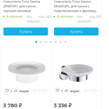
Смеситель Timo Saona
Смеситель Timo Saona
Сме
2316/03FL для кухни,
2346/02FL для кухни с
Sa
черный матовый
подключением к фильтру,
по
бронза
вы
В наличии
В наличии
103
Арт.: 
Код: 59097
Арт.: 
Код: 59104
бе
2316/03FL
2346/02FL
Купить
Купить
Финляндия
Финляндия
3 780
₽
3 336
₽
5 