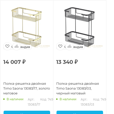
Финляндия
Финляндия
14 007
₽
13 340
₽
1
Полка-решетка двойная
Полка-решетка двойная
По
Timo Saona 13083/17, золото
Timo Saona 13083/03,
Ti
матовое
черный матовый
че
В наличии
В наличии
786
Арт.: 
Код: 74901
Арт.: 
Код: 74900
13083/17
13083/03