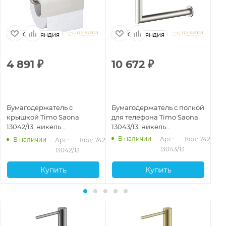
Финляндия
Финляндия
4 891
₽
10 672
₽
5
Бумагодержатель с
Бумагодержатель с полкой
Бу
крышкой Timo Saona
для телефона Timo Saona
Sa
13042/13, никель
13043/13, никель
зо
брашированный
брашированный
В наличии
61
Арт.: 
Код: 74229
В наличии
Арт.: 
Код: 74222
13043/13
13042/13
Купить
Купить