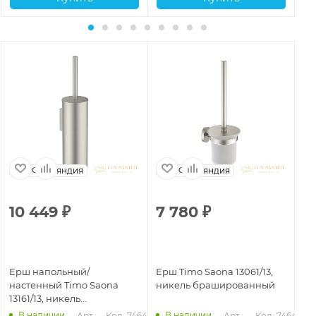
Финляндия
Финляндия
10 449
₽
7 780
₽
7
Ерш напольный/
Ерш Timo Saona 13061/13,
Ер
настенный Timo Saona
никель брашированный
че
13161/13, никель
брашированный
В наличии
В наличии
49
Арт.: 
Код: 74646
Арт.: 
Код: 74641