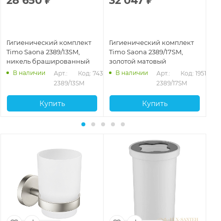
28 650
₽
32 047
₽
3
Гигиенический комплект
Гигиенический комплект
Ги
Timo Saona 2389/13SM,
Timo Saona 2389/17SM,
Ti
никель брашированный
золотой матовый
за
ма
В наличии
В наличии
13
Арт.: 
Код: 74367
Арт.: 
Код: 19515
2389/13SM
2389/17SM
Купить
Купить