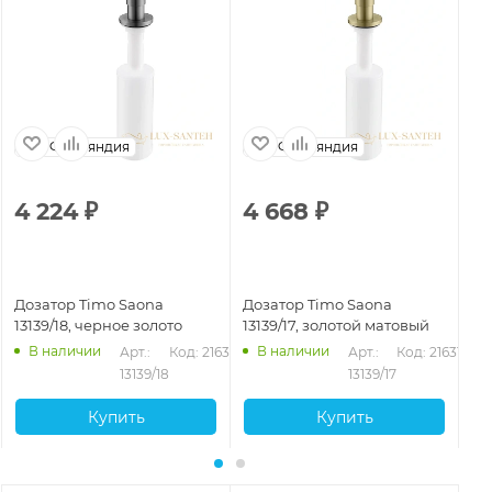
Финляндия
Финляндия
4 224
₽
4 668
₽
4
Дозатор Timo Saona
Дозатор Timo Saona
До
13139/18, черное золото
13139/17, золотой матовый
13
В наличии
В наличии
Арт.: 
Код: 21632
Арт.: 
Код: 21631
13139/18
13139/17
Купить
Купить