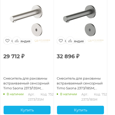
Финляндия
Финляндия
29 712
₽
32 896
₽
3
Смеситель для раковины
Смеситель для раковины
См
встраиваемый сенсорный
встраиваемый сенсорный
бе
Timo Saona 2373/13SM,
Timo Saona 2373/18SM,
23
никель брашированный
черное золото
В наличии
В наличии
531
Арт.: 
Код: 75268
Арт.: 
Код: 75269
2373/13SM
2373/18SM
Купить
Купить