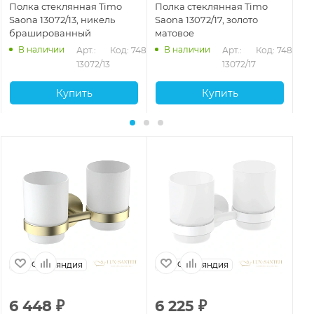
Полка стеклянная Timo
Полка стеклянная Timo
По
Saona 13072/13, никель
Saona 13072/17, золото
Sa
брашированный
матовое
зо
В наличии
В наличии
890
Арт.: 
Код: 74889
Арт.: 
Код: 74891
13072/13
13072/17
Купить
Купить
Финляндия
Финляндия
6 448
₽
6 225
₽
6