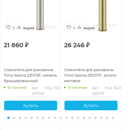
Финляндия
Финляндия
21 860
₽
26 246
₽
1
Смеситель для раковины
Смеситель для раковины
См
Timo Saona 2311/13F, никель
Timo Saona 2311/17F, золото
Ti
брашированный
матовое
ни
В наличии
В наличии
531
Арт.: 
Код: 75232
Арт.: 
Код: 64260
2311/13F
2311/17F
Купить
Купить