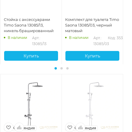
Стойка с аксессуарами
Комплект для туалета Timo
Ст
Timo Saona 13085/13,
Saona 13085/03, черный
на
никель брашированный
матовый
13
В наличии
В наличии
358
Арт.: 
Арт.: 
Код: 35356
13085/13
13085/03
Купить
Купить
Финляндия
Финляндия