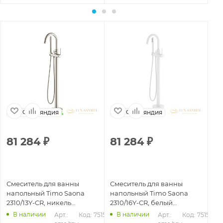
Финляндия
Финляндия
81 284
₽
81 284
₽
5
Смеситель для ванны
Смеситель для ванны
См
напольный Timo Saona
напольный Timo Saona
вс
2310/13Y-CR, никель
2310/16Y-CR, белый
23
брашированный
матовый
бр
В наличии
В наличии
Арт.: 
Код: 75152
Арт.: 
Код: 75153