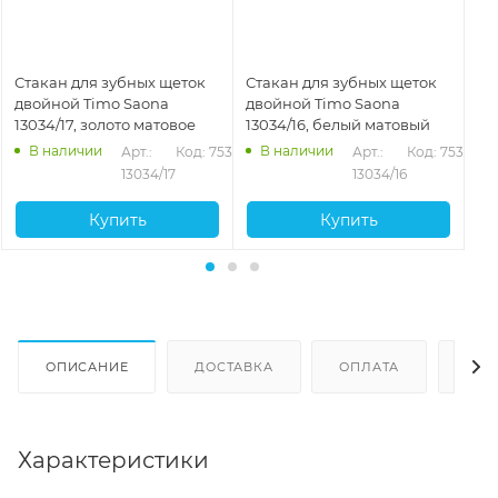
Стакан для зубных щеток
Стакан для зубных щеток
Ст
двойной Timo Saona
двойной Timo Saona
дв
13034/17, золото матовое
13034/16, белый матовый
13
В наличии
В наличии
322
Арт.: 
Код: 75325
Арт.: 
Код: 75324
13034/17
13034/16
Купить
Купить
ОПИСАНИЕ
ДОСТАВКА
ОПЛАТА
ОТЗ
Характеристики