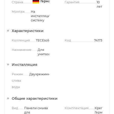
Германия
Страна
Гарантия
10
лет
Монтаж
На
инсталляционную
систему
Характеристики
Коллекция
TECEsolid
Код
74173
Назначение
Для
унитаза
Инсталляция
Режим
Двухрежимный
слива
воды
Общие характеристики
Вид
Панели смыва
Комплектация
Крепления,
для
Герметичн