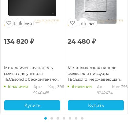
Германия
Германия
134 820
₽
24 480
₽
2
Металлическая панель
Металлическая панель
Ме
смыва для унитаза
смыва для писсуара
см
TECEsolid с бесконтактной
TECEsolid, нержавеющая
TE
активацией, батарея 6 В,
сталь сатин, покрытие
гл
В наличии
В наличии
474
Арт.: 
Код: 39662
Арт.: 
Код: 39659
черный матовый, 9240465
против отпечатков
9240465
9242434
пальцев, 9242434
Купить
Купить