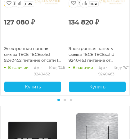
Германия
Германия
127 080
₽
134 820
₽
1
Электронная панель
Электронная панель
Эл
смыва TECE TECEsolid
смыва TECE TECEsolid
см
9240452 питание от сети 12
9240463 питание от
92
В, белый глянцевый
батареи 6 В, белый
ба
В наличии
В наличии
71
Арт.: 
Код: 74167
Арт.: 
Код: 74172
матовый
гл
9240452
9240463
Купить
Купить