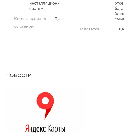
инсталляционных
отсек для
систем
батарей,
Электропр
Кнопка вровень
Да
смыва
со стеной
Подсветка
Да
Новости