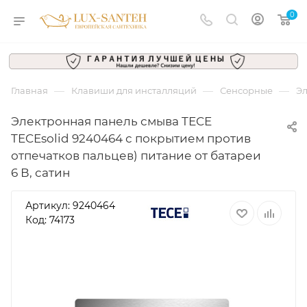
0
—
—
—
Главная
Клавиши для инсталляций
Сенсорные
Эл
Электронная панель смыва TECE
TECEsolid 9240464 с покрытием против
отпечатков пальцев) питание от батареи
6 В, сатин
Артикул:
9240464
Код: 74173