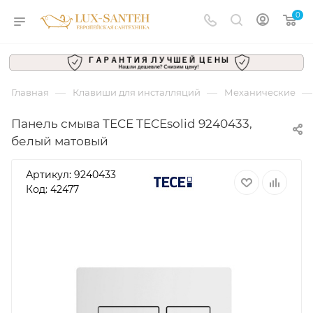
0
—
—
—
Главная
Клавиши для инсталляций
Механические
Панель смыва TECE TECEsolid 9240433,
белый матовый
Артикул:
9240433
Код: 42477