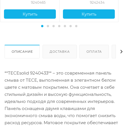
черный матовый, 9240465
против отпечатков
9240465
9242434
пальцев, 9242434
Купить
Купить
ОПИСАНИЕ
ДОСТАВКА
ОПЛАТА
ОТЗ
**TECEsolid 9240433** – это современная панель
смыва от TECE, выполненная в элегантном белом
цвете с матовым покрытием. Она сочетает в себе
стильный дизайн и высокую функциональность,
идеально подходя для современных интерьеров.
Панель оснащена двумя клавишами для
экономичного смыва воды, что помогает снизить
расход ресурсов. Матовое покрытие обеспечивает