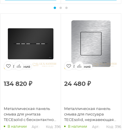
Германия
Германия
134 820
₽
24 480
₽
2
Металлическая панель
Металлическая панель
Ме
смыва для унитаза
смыва для писсуара
см
TECEsolid с бесконтактной
TECEsolid, нержавеющая
TE
активацией, батарея 6 В,
сталь сатин, покрытие
гл
В наличии
В наличии
474
Арт.: 
Код: 39662
Арт.: 
Код: 39659