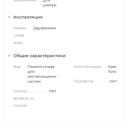
Назначение
Для
унитаза
Инсталляция
Режим
Двухрежимный
слива
воды
Общие характеристики
Вид
Панели смыва
Комплектация
Крепления,
для
Толкатели
инсталляционных
Подсветка
Нет
систем
Кнопка
Нет
вровень со
стеной