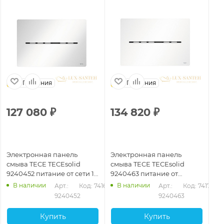
Германия
Германия
127 080
₽
134 820
₽
1
Электронная панель
Электронная панель
Эл
смыва TECE TECEsolid
смыва TECE TECEsolid
см
9240452 питание от сети 12
9240463 питание от
92
В, белый глянцевый
батареи 6 В, белый
ба
В наличии
В наличии
71
Арт.: 
Код: 74167
Арт.: 
Код: 74172
матовый
гл
9240452
9240463
Купить
Купить