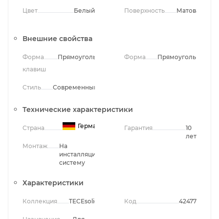
Цвет
Белый
Поверхность
Матовая
Внешние свойства
Форма
Прямоугольная
Форма
Прямоугольная
клавиш
Стиль
Современный
Технические характеристики
Германия
Страна
Гарантия
10
лет
Монтаж
На
инсталляционную
систему
Характеристики
Коллекция
TECEsolid
Код
42477