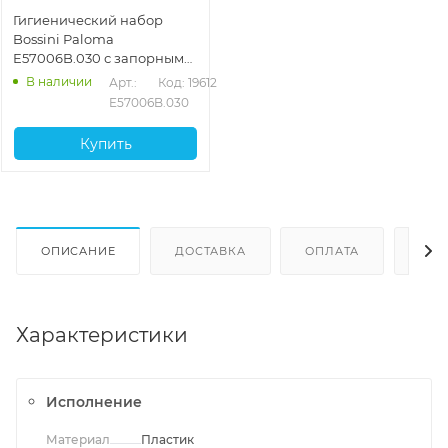
Гигиенический набор
Bossini Paloma
E57006B.030 с запорным
вентилем, хром
В наличии
Арт.: 
Код: 19612
E57006B.030
Купить
ОПИСАНИЕ
ДОСТАВКА
ОПЛАТА
ОТЗ
Характеристики
Исполнение
Материал
Пластик