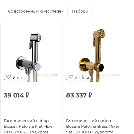
Со встроенным смесителем
Наборы
Италия
Италия
39 014
₽
83 337
₽
3
Гигиенический набор
Гигиенический набор
Ги
Bossini Paloma Flat Mixer
Bossini Paloma Brass Mixer
Bo
Set E37015B.030, хром
Set E37005B.021, золото
Se