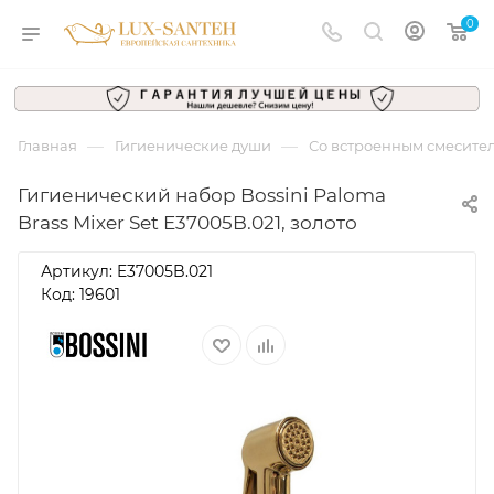
0
—
—
Главная
Гигиенические души
Со встроенным смесите
Гигиенический набор Bossini Paloma
Brass Mixer Set E37005B.021, золото
Артикул:
E37005B.021
Код: 19601