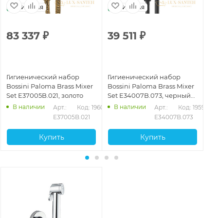
Италия
Италия
83 337
₽
39 511
₽
2
Гигиенический набор
Гигиенический набор
Ги
Bossini Paloma Brass Mixer
Bossini Paloma Brass Mixer
Bo
Set E37005B.021, золото
Set E34007B.073, черный
Se
матовый
В наличии
В наличии
95
Арт.: 
Код: 19601
Арт.: 
Код: 19599
E37005B.021
E34007B.073
Купить
Купить