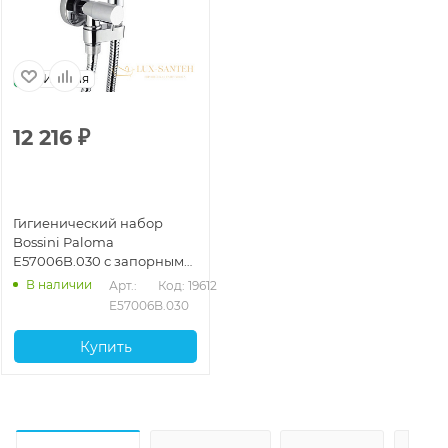
Италия
12 216
₽
Гигиенический набор
Bossini Paloma
E57006B.030 с запорным
вентилем, хром
В наличии
Арт.: 
Код: 19612
E57006B.030
Купить