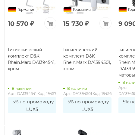
Германия
Германия
Гер
10 570
₽
15 730
₽
9 09
Гигиенический
Гигиенический
Гигиен
комплект D&K
комплект D&K
компле
Rhein.Marx DA1394541,
Rhein.Marx DA1394501,
Rhein.M
хром
хром
DA1394
матов
В нал
Арт.: 
В наличии
В наличии
Арт.: DA1394541
Код: 19457
Арт.: DA1394501
Код: 19456
DA13945
-5% по промокоду
-5% по промокоду
-5% п
LUX5
LUX5