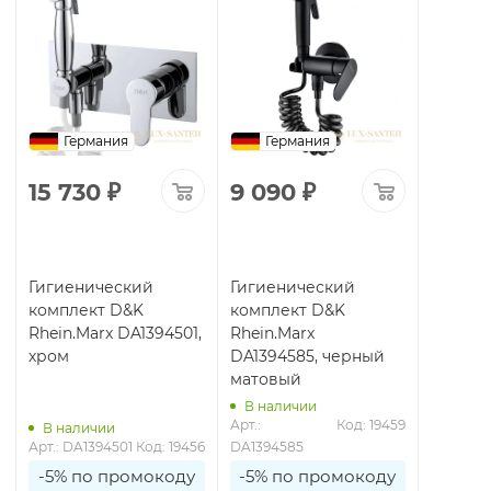
Германия
Германия
15 730
₽
9 090
₽
Гигиенический
Гигиенический
комплект D&K
комплект D&K
Rhein.Marx DA1394501,
Rhein.Marx
хром
DA1394585, черный
матовый
В наличии
Арт.: 
Код: 19459
В наличии
Арт.: DA1394501
Код: 19456
DA1394585
-5% по промокоду
-5% по промокоду