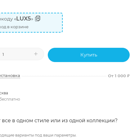
LUX5
коду «
»
од в корзине
Купить
установка
От 1 000 ₽
сква
бесплатно
 все в одном стиле или из одной коллекции?
одящие варианты под ваши параметры.