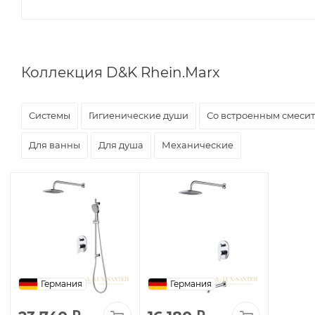
Коллекция D&K Rhein.Marx
Системы
Гигиенические души
Со встроенным смеси
Для ванны
Для душа
Механические
Германия
Германия