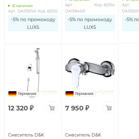
Арт.: 
Код: 62554
Арт.: 
В наличии
Арт.: DA1392141
Код: 62552
DA1394401
DA13920
-5% по промокоду
-5% по промокоду
-5% п
LUX5
LUX5
Германия
Германия
12 320
₽
7 950
₽
Смеситель D&K
Смеситель D&K