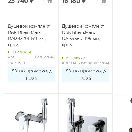
23 740
₽
16 180
₽
Душевой комплект
Душевой комплект
D&K Rhein.Marx
D&K Rhein.Marx
DA1395701 199 мм,
DA1395801 199 мм,
хром
хром
В наличии
Арт.: 
Код: 27040
В наличии
DA1395701
Арт.: DA1395801
Код: 27041
-5% по промокоду
-5% по промокоду
LUX5
LUX5