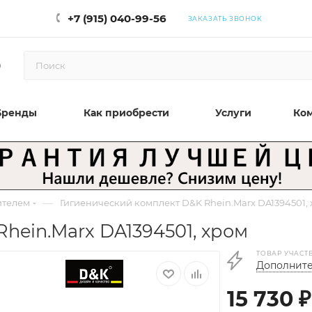
+7 (915) 040-99-56
ЗАКАЗАТЬ ЗВОНОК
0
Бренды
Как приобрести
Услуги
Ко
—
ителем
Гигиенический комплект D&K Rhein.Marx DA1394501,
hein.Marx DA1394501, хром
ТОВАР УЧАСТ
Дополните
15 730
₽