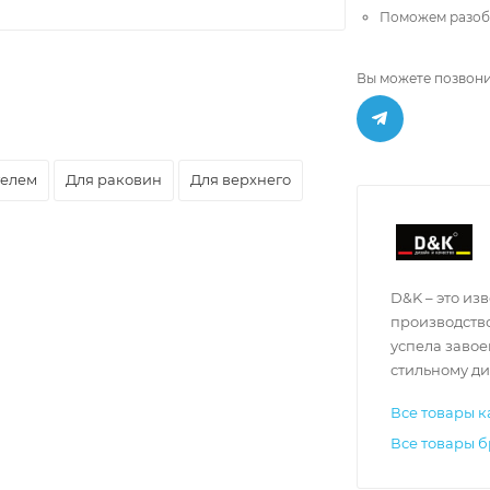
Поможем разобр
Вы можете позвони
телем
Для раковин
Для верхнего
D&K – это и
производство
успела завое
стильному ди
Все товары к
Все товары 