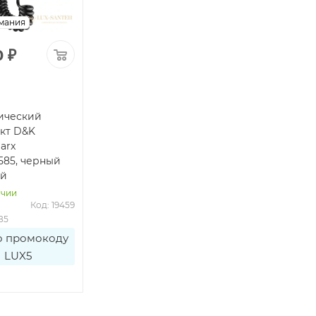
мания
0
₽
ический
кт D&K
arx
585, черный
ый
ичии
Код: 19459
85
о промокоду
LUX5