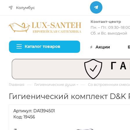
Колумбус
Контакт-центр
Пн. – Пт.: 09:30–18:0
Сб. и Вс. выходной
Каталог товаров
Акции
—
—
Главная
Гигиенические души
Со встроенным смес
Гигиенический комплект D&K R
Артикул:
DA1394501
Код: 19456