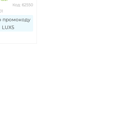
Код: 62550
01
о промокоду
LUX5