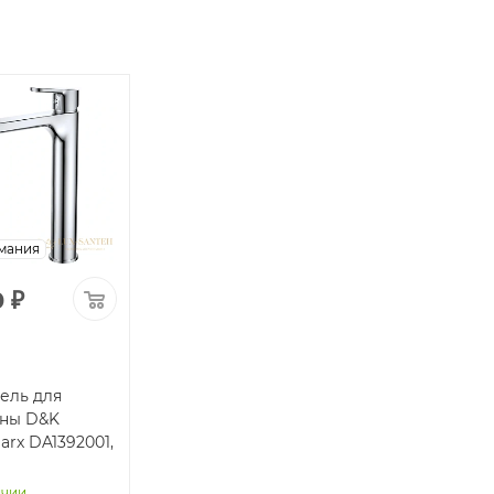
мания
0
₽
ель для
ны D&K
arx DA1392001,
ичии