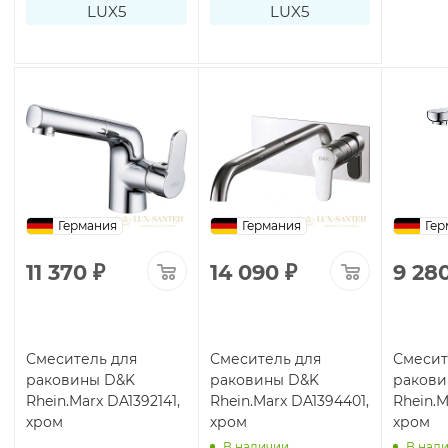
LUX5
LUX5
Германия
Германия
Гер
11 370
₽
14 090
₽
9 28
Смеситель для
Смеситель для
Смесит
раковины D&K
раковины D&K
ракови
Rhein.Marx DA1392141,
Rhein.Marx DA1394401,
Rhein.M
хром
хром
хром
В наличии
В нал