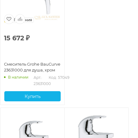
Германия
15 672
₽
Смеситель Grohe BauCurve
23631000 для душа, хром
В наличии
Арт.: 
Код: 57049
23631000
Купить