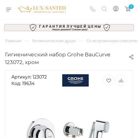
0
—
—
Главная
Гигиенические души
Со встроенным смесите
Гигиенический набор Grohe BauCurve
123072, хром
Артикул:
123072
Код: 19634