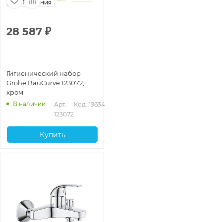
Германия
28 587
₽
Гигиенический набор
Grohe BauCurve 123072,
хром
В наличии
Арт.: 
Код: 19634
123072
Купить