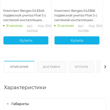
Комплект Berges 043346:
Комплект Berges 043366:
подвесной унитаз Floe S с
подвесной унитаз Floe S с
системой инсталляции
системой инсталляции
Atom 410 и панелью
Atom 410 и панелью
В наличии
В наличии
Арт.: 
Код: 35002
Арт.: 
Код: 35018
смыва, белый
смыва, черный матовый/
043346
043366
хром глянцевый
Купить
Купить
ОПИСАНИЕ
ДОСТАВКА
ОПЛАТА
ОТЗ
Характеристики
Габариты