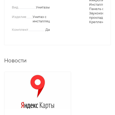
микролифтом,
Инсталляция,
Вид
Унитазы
Панель смыва,
Звукоизолиру
Изделие
Унитаз с
прокладка,
инсталляцией
Крепления
Комплект
Да
Новости