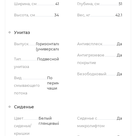
Ширина, см
41
Глубина, см
51
Высота, см
34
Вес, кг
42.1
Унитаз
Выпуск
Горизонтальный
Антивсплеск
Да
(универсальный)
Антигрязевое
Да
Тип
Подвесной
покрытие
унитаза
Безободковый
Да
Вид
По
периметру
смывающего
чаши
потока
Сиденье
Цвет
Белый
Сиденье с
Да
глянцевый
сиденья/
микролифтом
крышки