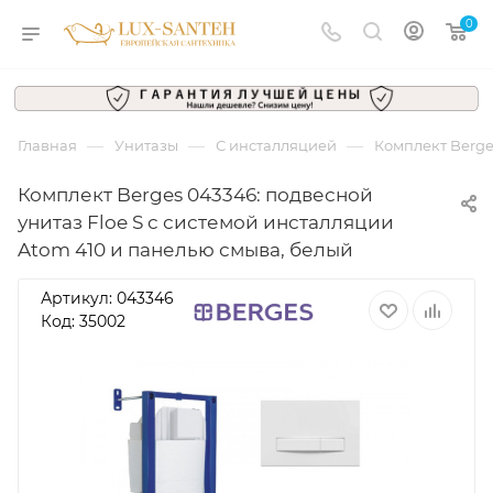
0
—
—
—
Главная
Унитазы
С инсталляцией
Комплект Berge
Комплект Berges 043346: подвесной
унитаз Floe S с системой инсталляции
Atom 410 и панелью смыва, белый
Артикул:
043346
Код: 35002