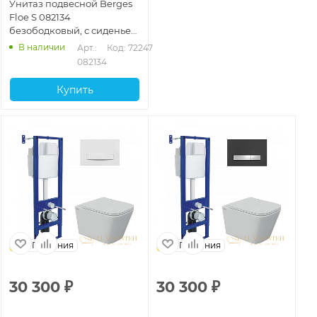
Унитаз подвесной Berges
Floe S 082134
безободковый, с сиденьем
микролифт, белый
В наличии
Арт.: 
Код: 72247
082134
Купить
Германия
Германия
30 300
₽
30 300
₽