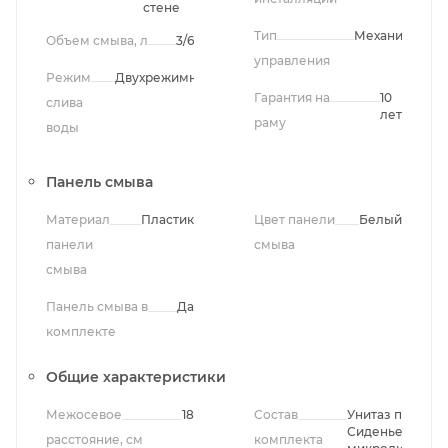
стене
Тип
Механический
Объем смыва, л
3/6
управления
Режим
Двухрежимный
Гарантия на
10
слива
лет
раму
воды
Панель смыва
Материал
Пластик
Цвет панели
Белый
панели
смыва
смыва
Панель смыва в
Да
комплекте
Общие характеристики
Межосевое
18
Состав
Унитаз подвесн
Сиденье с
расстояние, см
комплекта