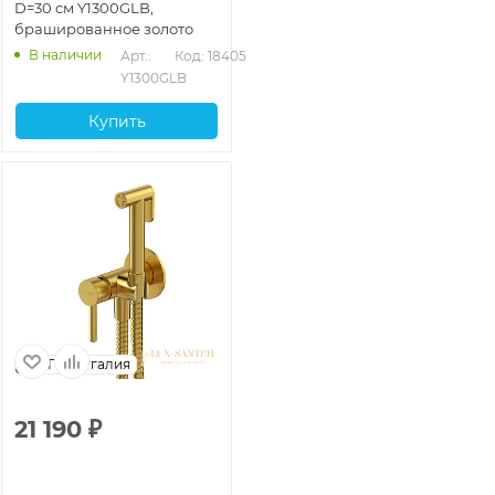
D=30 см Y1300GLB,
брашированное золото
В наличии
Арт.: 
Код: 18405
Y1300GLB
Купить
Португалия
21 190
₽