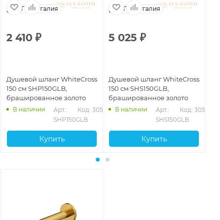
Португалия
Португалия
2 410
₽
5 025
₽
4
Душевой шланг WhiteCross
Душевой шланг WhiteCross
Ду
150 см SHP150GLB,
150 см SHS150GLB,
12
брашированное золото
брашированное золото
бр
В наличии
В наличии
Арт.: 
Код: 30518
Арт.: 
Код: 30524
SHP150GLB
SHS150GLB
Купить
Купить