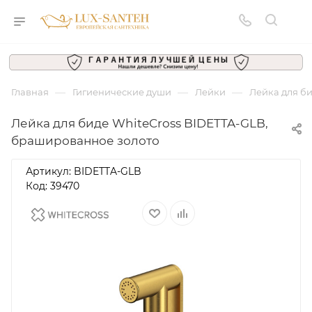
—
—
—
Главная
Гигиенические души
Лейки
Лейка для б
Лейка для биде WhiteCross BIDETTA-GLB,
брашированное золото
Артикул:
BIDETTA-GLB
Код: 39470