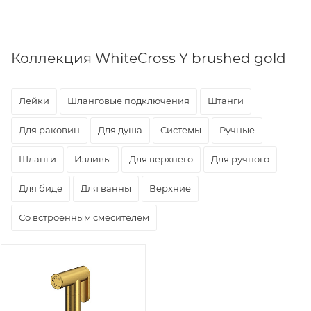
Коллекция WhiteCross Y brushed gold
Лейки
Шланговые подключения
Штанги
Для раковин
Для душа
Системы
Ручные
Шланги
Изливы
Для верхнего
Для ручного
Для биде
Для ванны
Верхние
Со встроенным смесителем