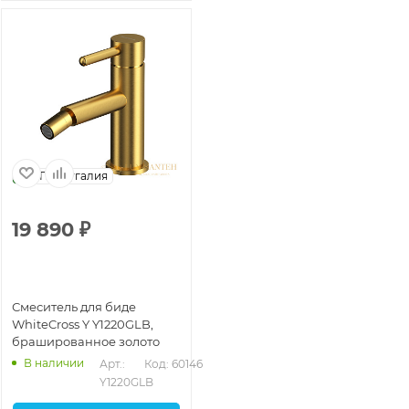
Португалия
19 890
₽
Смеситель для биде
WhiteCross Y Y1220GLB,
брашированное золото
В наличии
Арт.: 
Код: 60146
Y1220GLB