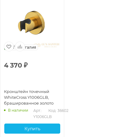
Португалия
4 370
₽
Кронштейн точечный
WhiteCross Y1006GLB,
брашированное золото
В наличии
Арт.: 
Код: 36602
Y1006GLB
Купить