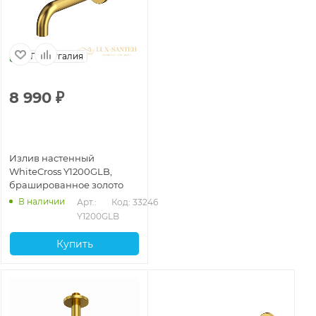
Португалия
8 990
₽
Излив настенный
WhiteCross Y1200GLB,
брашированное золото
В наличии
Арт.: 
Код: 33246
Y1200GLB
Купить