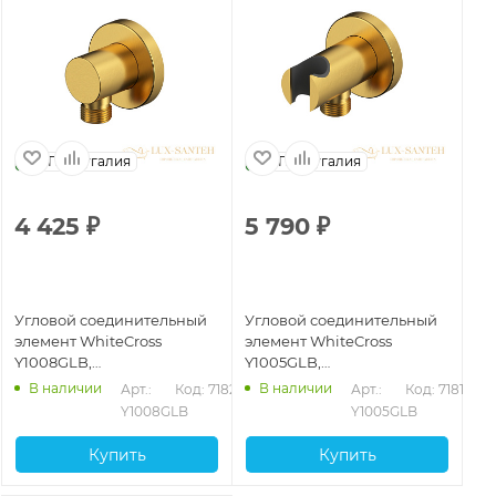
Португалия
Португалия
4 425
₽
5 790
₽
Угловой соединительный
Угловой соединительный
элемент WhiteCross
элемент WhiteCross
Y1008GLB,
Y1005GLB,
брашированное золото
брашированное золото
В наличии
В наличии
Арт.: 
Код: 71825
Арт.: 
Код: 71819
Y1008GLB
Y1005GLB
Купить
Купить