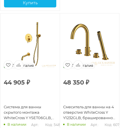
Купить
Португалия
Португалия
44 905
₽
48 350
₽
2
Система для ванны
Смеситель для ванны на 4
См
скрытого монтажа
отверстия WhiteCross Y
Wh
WhiteCross Y YSET06GLB,
Y1232GLB, брашированное
бр
брашированное золото
золото
В наличии
В наличии
860
Арт.: 
Код: 54816
Арт.: 
Код: 60739