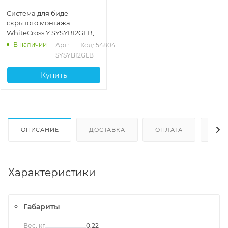
Система для биде
скрытого монтажа
WhiteCross Y SYSYBI2GLB,
брашированное золото
В наличии
Арт.: 
Код: 54804
SYSYBI2GLB
Купить
ОПИСАНИЕ
ДОСТАВКА
ОПЛАТА
ОТЗ
Характеристики
Габариты
Вес, кг
0.22