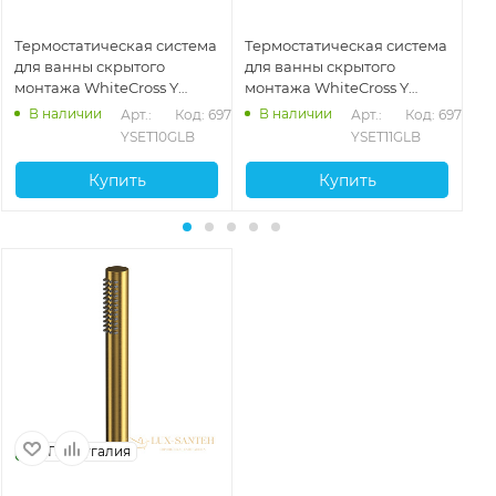
Термостатическая система
Термостатическая система
Си
для ванны скрытого
для ванны скрытого
ск
монтажа WhiteCross Y
монтажа WhiteCross Y
Wh
YSET10GLB,
YSET11GLB,
бр
В наличии
В наличии
842
Арт.: 
Код: 69724
Арт.: 
Код: 69731
брашированное золото
брашированное золото
YSET10GLB
YSET11GLB
Купить
Купить
Португалия