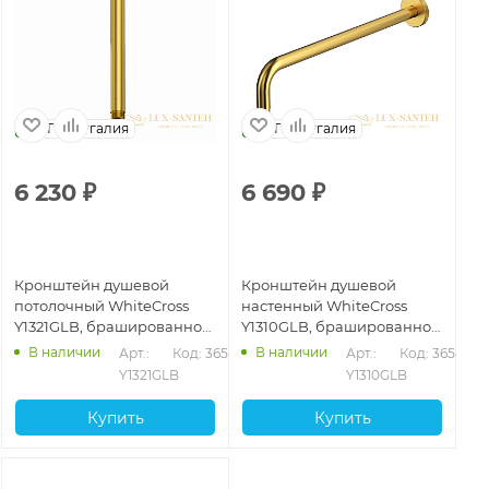
Португалия
Португалия
6 230
₽
6 690
₽
Кронштейн душевой
Кронштейн душевой
потолочный WhiteCross
настенный WhiteCross
Y1321GLB, брашированное
Y1310GLB, брашированное
золото
золото
В наличии
В наличии
Арт.: 
Код: 36587
Арт.: 
Код: 36581
Y1321GLB
Y1310GLB
Купить
Купить