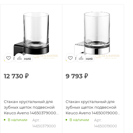
Германия
Германия
12 730
₽
9 793
₽
Стакан хрустальный для
Стакан хрустальный для
зубных щеток подвесной
зубных щеток подвесной
Keuco Aveno 14650379000,
Keuco Aveno 14650019000,
черный матовый
хром
В наличии
В наличии
Арт.: 
Арт.: 
14650379000
14650019000