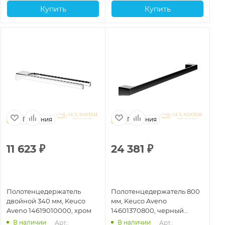
Купить
Купить
Германия
Германия
11 623
₽
24 381
₽
15
Полотенцедержатель
Полотенцедержатель 800
По
двойной 340 мм, Keuco
мм, Keuco Aveno
дв
Aveno 14619010000, хром
14601370800, черный
Av
матовый
че
В наличии
В наличии
Арт.: 
Арт.: 