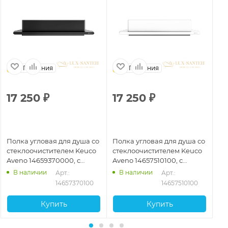
Германия
Германия
17 250
₽
17 250
₽
1
Полка угловая для душа со
Полка угловая для душа со
По
стеклоочистителем Keuco
стеклоочистителем Keuco
Av
Aveno 14659370000, с
Aveno 14657510100, с
кл
клеевым комплектом,
клеевым комплектом,
бе
В наличии
В наличии
Арт.: 
Арт.: 
черный матовый
белый матовый
14657370100
14657510100
Купить
Купить