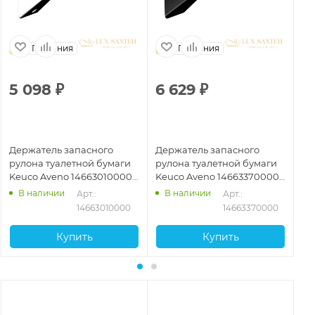
Германия
Германия
5 098
₽
6 629
₽
1
Держатель запасного
Держатель запасного
Де
рулона туалетной бумаги
рулона туалетной бумаги
бу
Keuco Aveno 14663010000,
Keuco Aveno 14663370000,
14
с клеевым набором, хром
с клеевым набором,
ко
В наличии
В наличии
Арт.: 
Арт.: 
черный матовый
ма
14663010000
14663370000
Купить
Купить