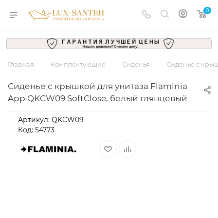
0
—
—
—
Главная
Комплектующие
Сиденья
Сиденье с крыш
Сиденье с крышкой для унитаза Flaminia
App QKCW09 SoftClose, белый глянцевый
Артикул:
QKCW09
Код: 54773