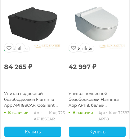
Италия
Италия
84 265
₽
42 997
₽
8
Унитаз подвесной
Унитаз подвесной
Ун
безободковый Flaminia
безободковый Flaminia
бе
App AP118SCAR, GoSilent,
App AP118, белый
App AP118SLAT, 
Carbone
глянцевый
La
В наличии
В наличии
Арт.: 
Код: 72390
Арт.: 
Код: 72383
AP118SCAR
AP118
Купить
Купить