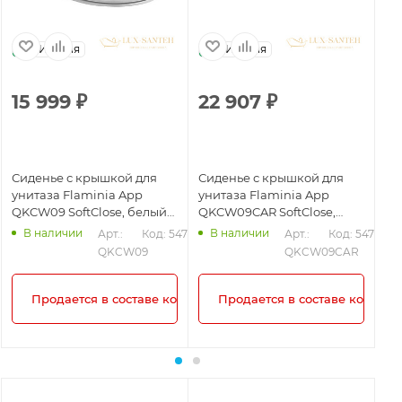
Италия
Италия
15 999
₽
22 907
₽
2
Сиденье с крышкой для
Сиденье с крышкой для
Си
унитаза Flaminia App
унитаза Flaminia App
ун
QKCW09 SoftClose, белый
QKCW09CAR SoftClose,
QK
глянцевый
Carbone
La
В наличии
В наличии
Арт.: 
Код: 54773
Арт.: 
Код: 54775
QKCW09
QKCW09CAR
Продается в составе комплекта!
Продается в составе комплек