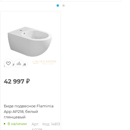
Италия
42 997
₽
Биде подвесное Flaminia
App AP218, белый
глянцевый
В наличии
Арт.: 
Код: 14813
AP218