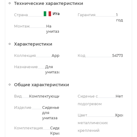
Технические характеристики
Италия
Страна
Гарантия
1
год
Монтаж
На
унитаз
Характеристики
Коллекция
App
Код
54773
Назначение
Для
унитаза
Общие характеристики
Вид
Комплектующие
Сиденье с
Нет
подогревом
Изделие
Сиденье
для
Цвет
Хром
унитаза
металлических
Комплектация
Сиденье,
креплений
Крышка,