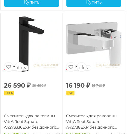
Купить
Купить
Турция
Турция
26 590
₽
16 190
₽
1
29 690
₽
16 740
₽
-
10
%
-
3
%
-
1
Смеситель для раковины
Смеситель для раковины
См
VitrA Root Square
VitrA Root Square
Vi
A4273336EXP без донного
A42738EXP без донного
A4
клапана, черный матовый
клапана, хром
кл