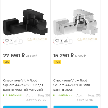
Турция
Турция
27 690
₽
15 290
₽
28 340
₽
17 000
₽
-
2
%
-
10
%
Смеситель VitrA Root
Смеситель VitrA Root
Square A4273736EXP для
Square A42737EXP для
ванны, черный матовый
ванны, хром
В наличии
В наличии
Арт.: 
Код: 59204
Арт.: 
Код: 59205
A4273736EXP
A42737EXP