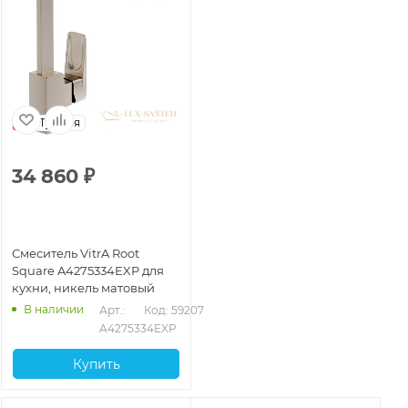
Турция
34 860
₽
Смеситель VitrA Root
Square A4275334EXP для
кухни, никель матовый
В наличии
Арт.: 
Код: 59207
A4275334EXP
Купить