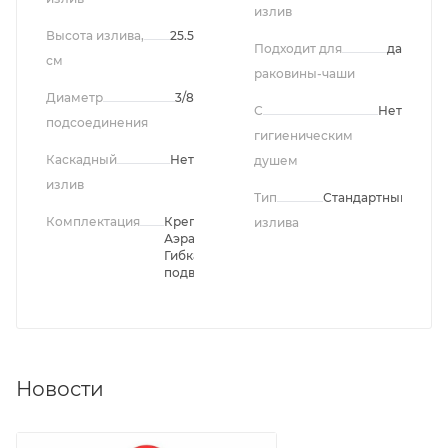
излив
Высота излива,
25.5
Подходит для
да
см
раковины-чаши
Диаметр
3/8
С
Нет
подсоединения
гигиеническим
Каскадный
Нет
душем
излив
Тип
Стандартный
Комплектация
Крепление,
излива
Аэратор,
Гибкая
подводка
Новости