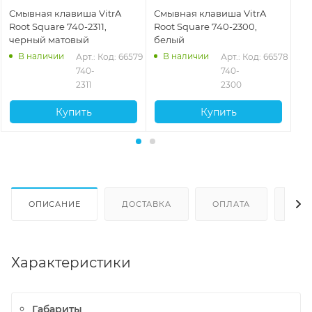
Смывная клавиша VitrA
Смывная клавиша VitrA
См
Root Square 740-2311,
Root Square 740-2300,
Ro
черный матовый
белый
гл
В наличии
В наличии
Арт.: 
Код: 66579
Арт.: 
Код: 66578
740-
740-
2311
2300
Купить
Купить
ОПИСАНИЕ
ДОСТАВКА
ОПЛАТА
ОТЗ
Характеристики
Габариты