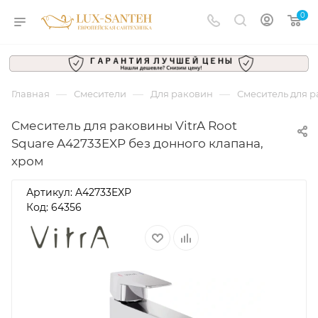
0
—
—
—
Главная
Смесители
Для раковин
Смеситель для р
Смеситель для раковины VitrA Root
Square A42733EXP без донного клапана,
хром
Артикул:
A42733EXP
Код: 64356