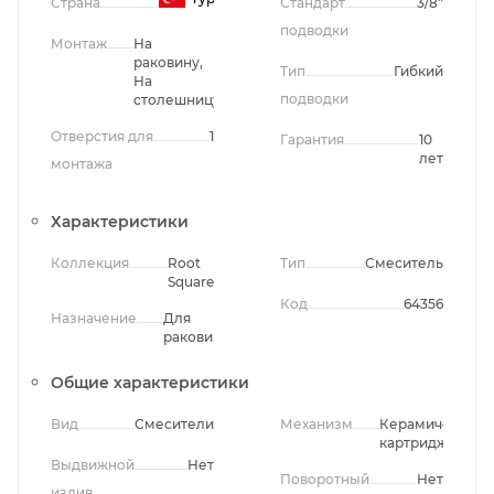
Страна
Стандарт
3/8"
подводки
Монтаж
На
раковину,
Тип
Гибкий
На
подводки
столешницу
Отверстия для
1
Гарантия
10
лет
монтажа
Характеристики
Коллекция
Root
Тип
Смеситель
Square
Код
64356
Назначение
Для
раковины
Общие характеристики
Вид
Смесители
Механизм
Керамический
картридж
Выдвижной
Нет
Поворотный
Нет
излив