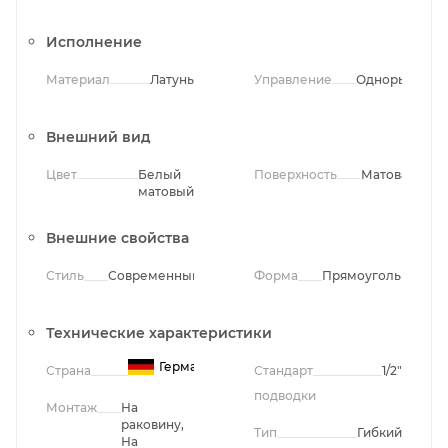
Исполнение
Материал
Латунь
Управление
Однорычажно
Внешний вид
Цвет
Белый
Поверхность
Матовая
матовый
Внешние свойства
Стиль
Современный
Форма
Прямоугольная
Технические характеристики
Германия
Страна
Стандарт
1/2"
подводки
Монтаж
На
раковину,
Тип
Гибкий
На