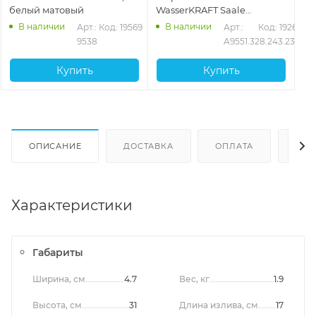
белый матовый
WasserKRAFT Saale
A9551.328.243.232, белый
В наличии
В наличии
Арт.: 
Код: 19569
Арт.: 
Код: 19267
матовый
9538
A9551.328.243.232
Купить
Купить
ОПИСАНИЕ
ДОСТАВКА
ОПЛАТА
ОТЗ
Характеристики
Габариты
Ширина, см
4.7
Вес, кг
1.9
Высота, см
31
Длина излива, см
17