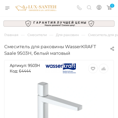
0
—
—
—
Главная
Смесители
Для раковин
Смеситель для р
Смеситель для раковины WasserKRAFT
Saale 9503H, белый матовый
Артикул:
9503H
Код: 64444