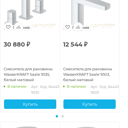
Германия
Германия
30 880
₽
12 544
₽
2
Смеситель для раковины
Смеситель для раковины
См
WasserKRAFT Saale 9535,
WasserKRAFT Saale 9503,
Wa
белый матовый
белый матовый
бе
В наличии
В наличии
Арт.: 
Код: 64445
Арт.: 
Код: 64443
9535
9503
Купить
Купить