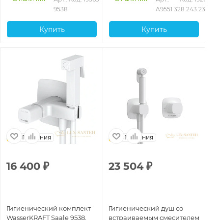
матовый
9538
A9551.328.243.232
Купить
Купить
Германия
Германия
16 400
₽
23 504
₽
Гигиенический комплект
Гигиенический душ со
WasserKRAFT Saale 9538,
встраиваемым смесителем