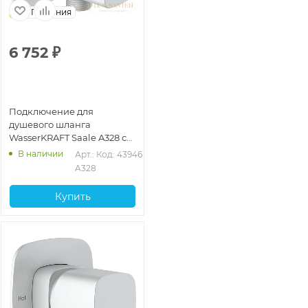
Германия
6 752
₽
Подключение для
душевого шланга
WasserKRAFT Saale A328 с
держателем, белый
В наличии
Арт.: 
Код: 43946
матовый
A328
Купить