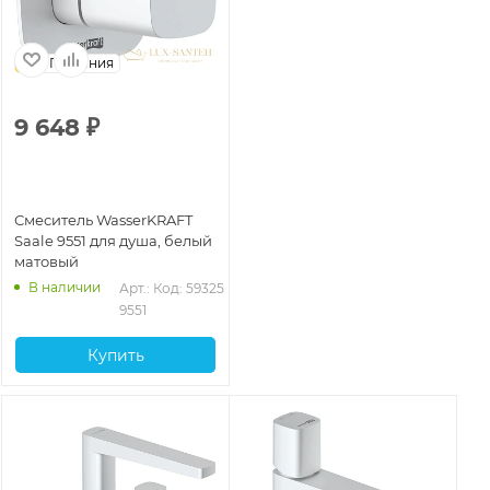
Германия
9 648
₽
Смеситель WasserKRAFT
Saale 9551 для душа, белый
матовый
В наличии
Арт.: 
Код: 59325
9551
Купить