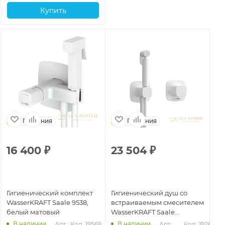
Купить
Германия
Германия
16 400
₽
23 504
₽
Гигиенический комплект
Гигиенический душ со
WasserKRAFT Saale 9538,
встраиваемым смесителем
белый матовый
WasserKRAFT Saale
A9551.328.243.232, белый
В наличии
В наличии
Арт.: 
Код: 19569
Арт.: 
Код: 19267