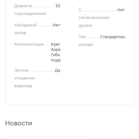
Диаметр
1/2
С
Нет
подсоединения
гигиеническим
Каскадный
Нет
душем
излив
Тип
Стандартный
Комплектация
Крепление,
излива
Аэратор,
Гибкая
подводка
Легкое
Да
очищение
аэратора
Новости