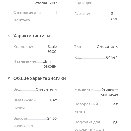
подводки
столешницу
Отверстия для
1
Гарантия
5
лет
монтажа
Характеристики
Коллекция
Saale
Тип
Смеситель
9500
Код
64444
Назначение
Для
раковины
Общие характеристики
Вид
Смесители
Механизм
Керамический
картридж
Выдвижной
Нет
Поворотный
Нет
излив
излив
Высота
24.55
Подходит для
да
излива, см
раковины-чаши