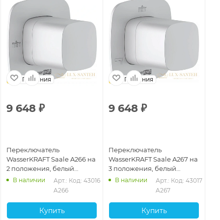
Германия
Германия
9 648
₽
9 648
₽
Переключатель
Переключатель
WasserKRAFT Saale A266 на
WasserKRAFT Saale A267 на
2 положения, белый
3 положения, белый
матовый
матовый
В наличии
В наличии
Арт.: 
Код: 43016
Арт.: 
Код: 43017
A266
A267
Купить
Купить