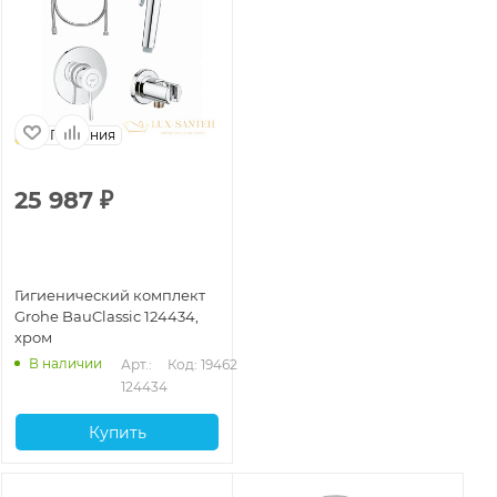
Германия
25 987
₽
Гигиенический комплект
Grohe BauClassic 124434,
хром
В наличии
Арт.: 
Код: 19462
124434
Купить