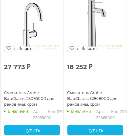
Германия
Германия
27 773
₽
18 252
₽
2
Смеситель Grohe
Смеситель Grohe
См
BauClassic 23095000 для
BauClassic 32868000 для
Ba
раковины, хром
раковины, хром
ра
В наличии
В наличии
040
Арт.: 
Код: 57039
Арт.: 
Код: 57047
23095000
32868000
Купить
Купить