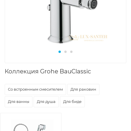
Коллекция Grohe BauClassic
Со встроенным смесителем
Для раковин
Для ванны
Для душа
Для биде