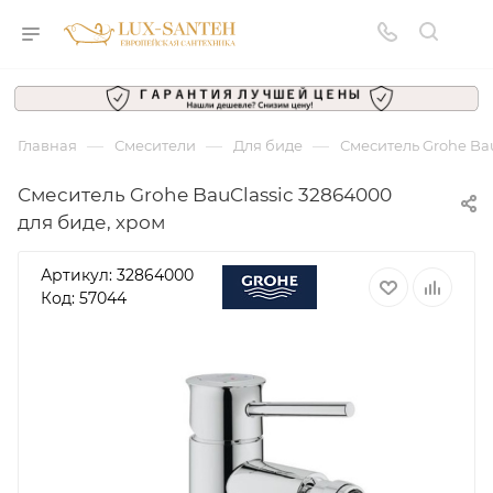
—
—
—
Главная
Смесители
Для биде
Смеситель Grohe Bau
Смеситель Grohe BauClassic 32864000
для биде, хром
Артикул:
32864000
Код: 57044