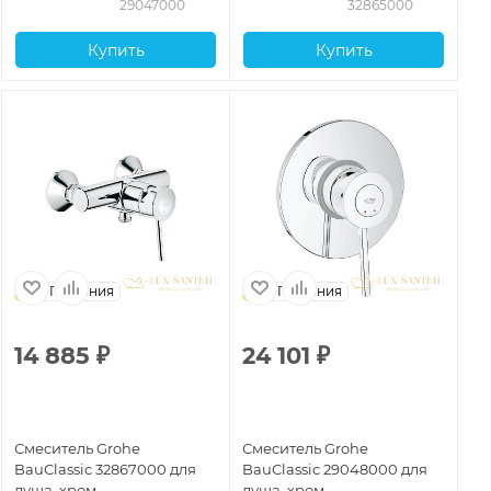
29047000
32865000
Купить
Купить
Германия
Германия
14 885
₽
24 101
₽
Смеситель Grohe
Смеситель Grohe
BauClassic 32867000 для
BauClassic 29048000 для
душа, хром
душа, хром