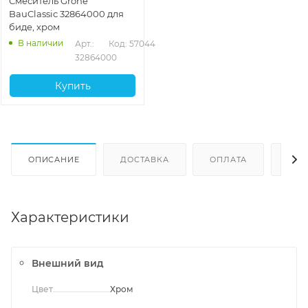
Смеситель Grohe
BauClassic 32864000 для
биде, хром
В наличии
Арт.: 
Код: 57044
32864000
Купить
ОПИСАНИЕ
ДОСТАВКА
ОПЛАТА
ОТЗ
Характеристики
Внешний вид
Цвет
Хром