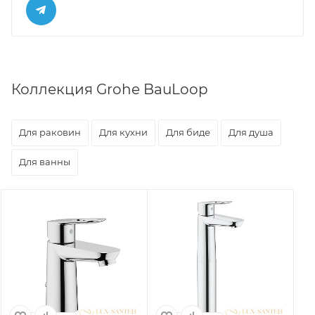
Коллекция Grohe BauLoop
Для раковин
Для кухни
Для биде
Для душа
Для ванны