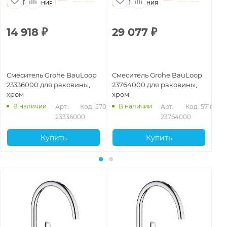
Германия
Германия
14 918
₽
29 077
₽
1
Смеситель Grohe BauLoop
Смеситель Grohe BauLoop
См
23336000 для раковины,
23764000 для раковины,
23
хром
хром
хр
В наличии
В наличии
Арт.: 
Код: 57095
Арт.: 
Код: 57106
23336000
23764000
Купить
Купить