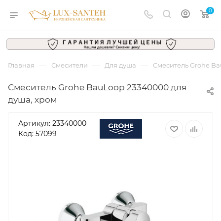
0
—
—
—
Главная
Смесители
Для душа
Смеситель Grohe Ba
Смеситель Grohe BauLoop 23340000 для
душа, хром
Артикул:
23340000
Код: 57099