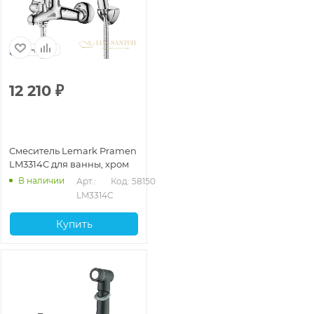
Чехия
12 210
₽
Смеситель Lemark Pramen
LM3314C для ванны, хром
В наличии
Арт.: 
Код: 58150
LM3314C
Купить