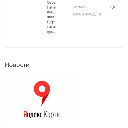
Отражатели,
Легкое
Да
Гигиенический
душ, Душевой
очищение душа
шланг,
Держатель
гигиенического
душа
Новости