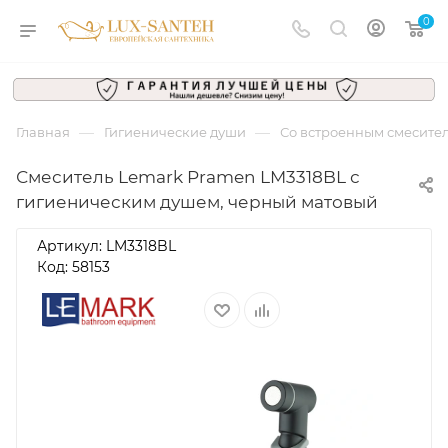
0
—
—
Главная
Гигиенические души
Со встроенным смесите
Смеситель Lemark Pramen LM3318BL с
гигиеническим душем, черный матовый
Артикул:
LM3318BL
Код: 58153