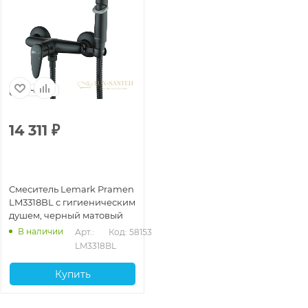
Чехия
14 311
₽
Смеситель Lemark Pramen
LM3318BL с гигиеническим
душем, черный матовый
В наличии
Арт.: 
Код: 58153
LM3318BL
Купить