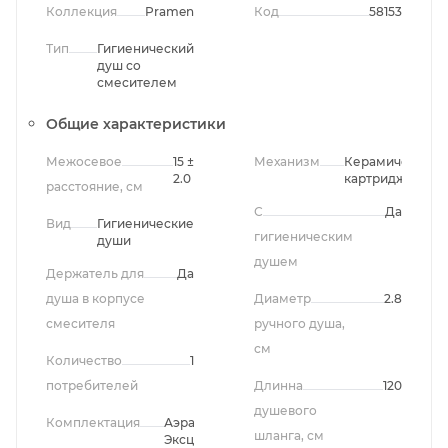
Коллекция
Pramen
Код
58153
Тип
Гигиенический
душ со
смесителем
Общие характеристики
Межосевое
15 ±
Механизм
Керамический
2.0
картридж
расстояние, см
С
Да
Вид
Гигиенические
гигиеническим
души
душем
Держатель для
Да
душа в корпусе
Диаметр
2.8
смесителя
ручного душа,
см
Количество
1
потребителей
Длинна
120
душевого
Комплектация
Аэратор,
шланга, см
Эксцентрики,