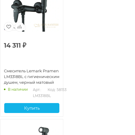
Чехия
14 311
₽
Смеситель Lemark Pramen
LM3318BL с гигиеническим
душем, черный матовый
В наличии
Арт.: 
Код: 58153
LM3318BL
Купить