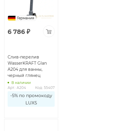
Германия
6 786
₽
Слив-перелив
WasserKRAFT Glan
A204 для ванны,
черный глянец
В наличии
Арт.: A204
Код: 55407
-5% по промокоду
LUX5