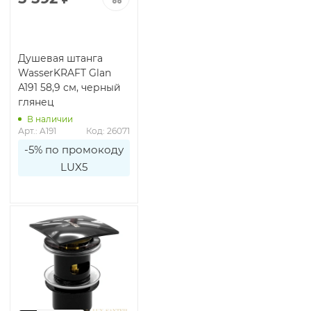
Душевая штанга
WasserKRAFT Glan
A191 58,9 см, черный
глянец
В наличии
Арт.: A191
Код: 26071
-5% по промокоду
LUX5