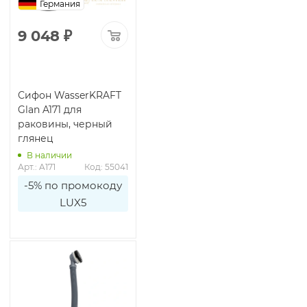
Германия
9 048
₽
Сифон WasserKRAFT
Glan A171 для
раковины, черный
глянец
В наличии
Арт.: A171
Код: 55041
-5% по промокоду
LUX5