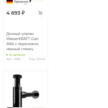
Германия
4 693
₽
Донный клапан
WasserKRAFT Glan
A166 с переливом,
черный глянец
В наличии
Арт.: A166
Код: 22446