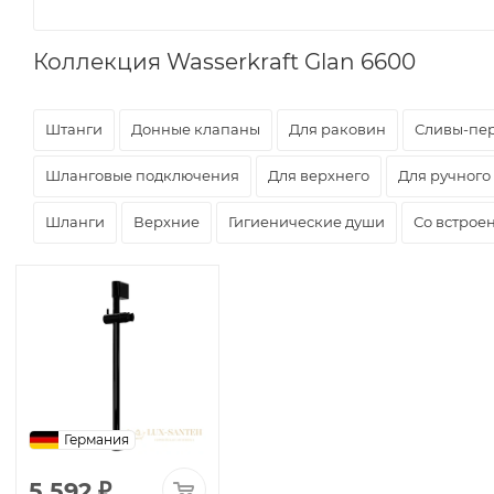
Коллекция Wasserkraft Glan 6600
Штанги
Донные клапаны
Для раковин
Сливы-пе
Шланговые подключения
Для верхнего
Для ручного
Шланги
Верхние
Гигиенические души
Со встрое
Германия
5 592
₽