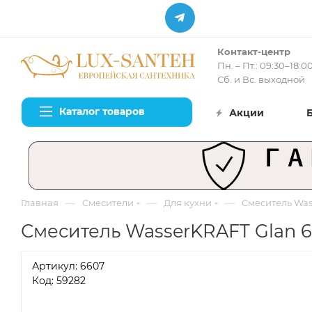
Контакт-центр
Пн. – Пт.: 09:30–18:0
Сб. и Вс. выходной
Каталог товаров
Акции
—
—
—
Главная
Смесители
Для кухни
Смеситель Was
Смеситель WasserKRAFT Glan 6
Артикул:
6607
Код: 59282