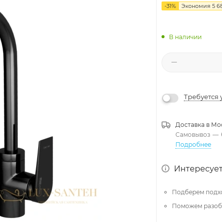
-
31
%
Экономия
5 6
В наличии
Требуется 
Доставка в
Мо
Самовывоз
—
Подробнее
Интересует
Подберем подх
Поможем разобр