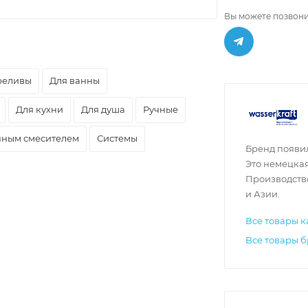
Вы можете позвони
реливы
Для ванны
Для кухни
Для душа
Ручные
нным смесителем
Системы
Бренд появил
Это немецкая
Производство
и Азии.
Все товары к
Все товары б