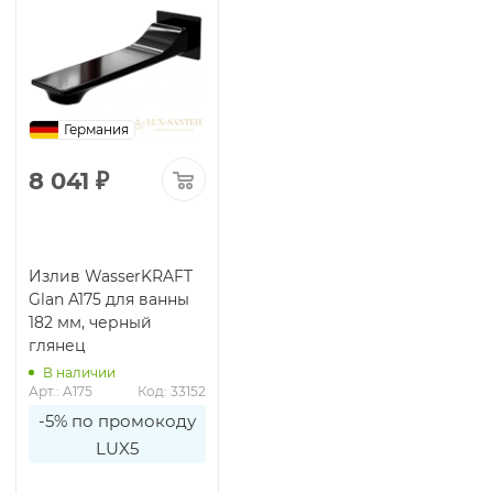
Германия
8 041
₽
Излив WasserKRAFT
Glan A175 для ванны
182 мм, черный
глянец
В наличии
Арт.: A175
Код: 33152
-5% по промокоду
LUX5