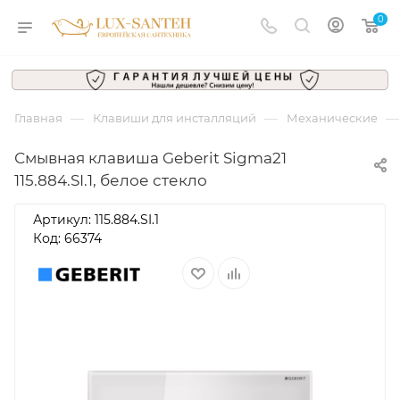
0
—
—
—
Главная
Клавиши для инсталляций
Механические
Смывнaя клавиша Geberit Sigma21
115.884.SI.1, белое стекло
Артикул:
115.884.SI.1
Код: 66374