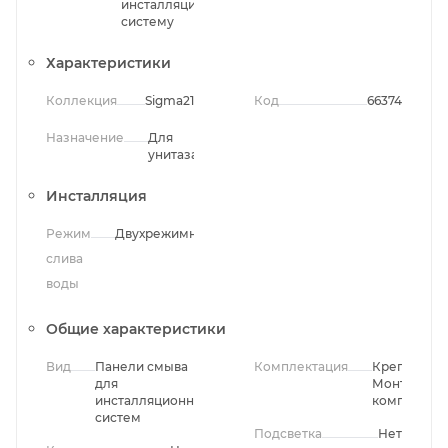
инсталляционную
систему
Характеристики
Коллекция
Sigma21
Код
66374
Назначение
Для
унитаза
Инсталляция
Режим
Двухрежимный
слива
воды
Общие характеристики
Вид
Панели смыва
Комплектация
Крепления,
для
Монтажны
инсталляционных
комплект
систем
Подсветка
Нет