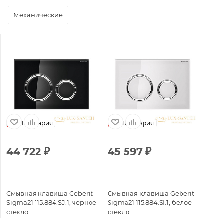
Механические
Швейцария
Швейцария
44 722
₽
45 597
₽
Смывнaя клавиша Geberit
Смывнaя клавиша Geberit
Sigma21 115.884.SJ.1, черное
Sigma21 115.884.SI.1, белое
стекло
стекло