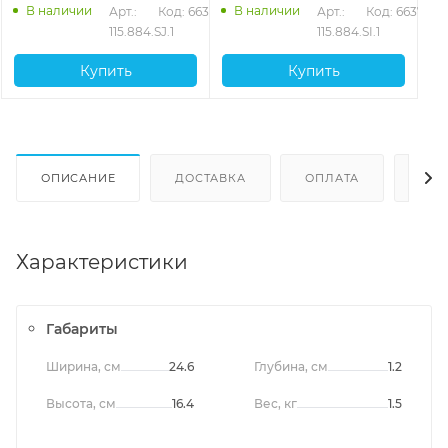
В наличии
В наличии
Арт.: 
Код: 66375
Арт.: 
Код: 66374
115.884.SJ.1
115.884.SI.1
Купить
Купить
ОПИСАНИЕ
ДОСТАВКА
ОПЛАТА
ОТЗ
Характеристики
Габариты
Ширина, см
24.6
Глубина, см
1.2
Высота, см
16.4
Вес, кг
1.5