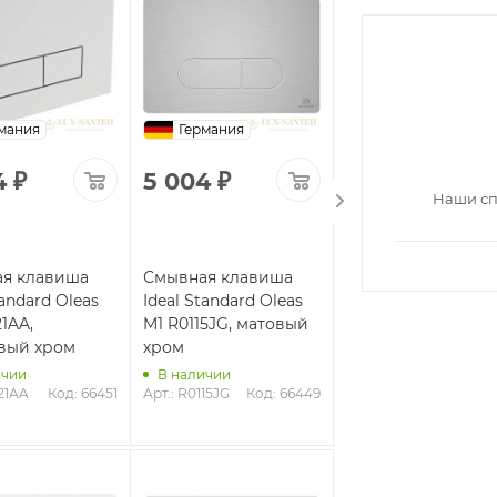
мания
Германия
Германия
4
₽
5 004
₽
5 004
₽
Наши сп
я клавиша
Смывная клавиша
Смывная клавиша
tandard Oleas
Ideal Standard Oleas
Ideal Standard Ole
1AA,
M1 R0115JG, матовый
M1 R0115AA,
вый хром
хром
глянцевый хром
ичии
В наличии
В наличии
121AA
Код: 66451
Арт.: R0115JG
Код: 66449
Арт.: R0115AA
Код: 6