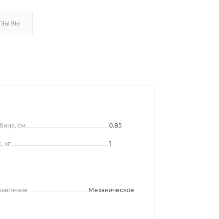
ТЗЫВЫ
бина, см
0.85
, кг
1
равление
Механическое