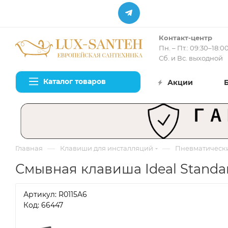
Контакт-центр
Пн. – Пт.: 09:30–18:0
Сб. и Вс. выходной
Каталог товаров
Акции
—
—
Главная
Клавиши для инсталляций
Пневматическ
Смывная клавиша Ideal Standar
Артикул:
R0115A6
Код: 66447