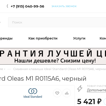
+7 (915) 040-99-56
ЗАКАЗАТЬ ЗВОНОК
0
Бренды
Как приобрести
Услуги
Ко
—
ие
Смывная клавиша Ideal Standard Oleas M1 R0115A6, черн
d Oleas M1 R0115A6, черный
ТОВАР УЧАСТ
Дополните
5 421
₽