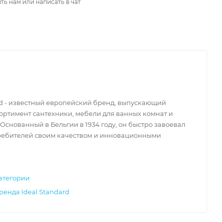
ть нам или написать в чат
rd - известный европейский бренд, выпускающий
ортимент сантехники, мебели для ванных комнат и
 Основанный в Бельгии в 1934 году, он быстро завоевал
ребителей своим качеством и инновационными
атегории
ренда Ideal Standard