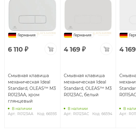
Германия
Германия
Гер
6 110
₽
4 169
₽
4 169
Смывная клавиша
Смывная клавиша
Смывна
механическая Ideal
механическая Ideal
механич
Standard, OLEAS™ M3
Standard, OLEAS™ M3
Standa
R0123AA, хром
R0123AC, белый
R0115A
глянцевый
В наличии
В наличии
В нал
Арт.: R0123AA
Код: 66593
Арт.: R0123AC
Код: 66594
Арт.: R0