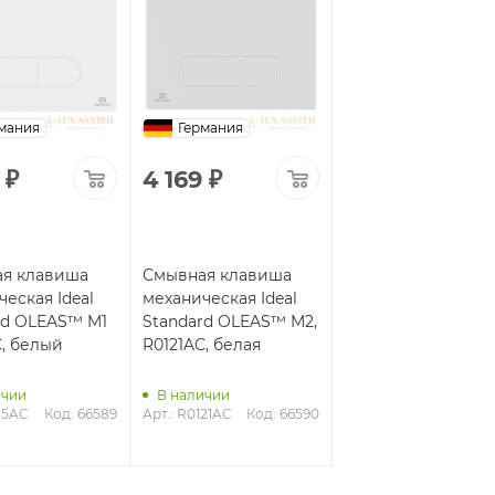
мания
Германия
₽
4 169
₽
я клавиша
Смывная клавиша
еская Ideal
механическая Ideal
rd OLEAS™ M1
Standard OLEAS™ M2,
C, белый
R0121AC, белая
ичии
В наличии
115AC
Код: 66589
Арт.: R0121AC
Код: 66590