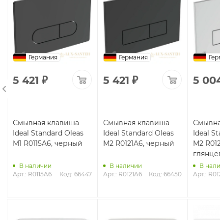
Германия
Германия
Гер
5 421
₽
5 421
₽
5 00
Смывная клавиша
Смывная клавиша
Смывна
Ideal Standard Oleas
Ideal Standard Oleas
Ideal S
M1 R0115A6, черный
M2 R0121A6, черный
M2 R012
глянце
В наличии
В наличии
В нал
2
Арт.: R0115A6
Код: 66447
Арт.: R0121A6
Код: 66450
Арт.: R0