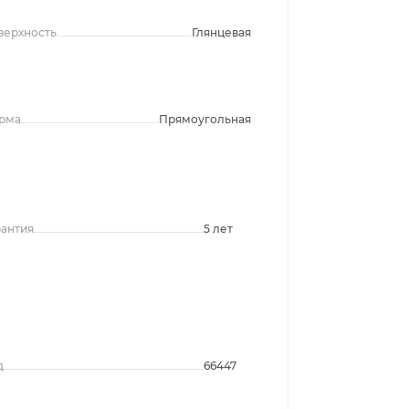
верхность
Глянцевая
рма
Прямоугольная
рантия
5 лет
д
66447