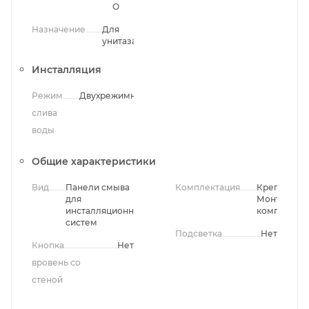
O
Назначение
Для
унитаза
Инсталляция
Режим
Двухрежимный
слива
воды
Общие характеристики
Вид
Панели смыва
Комплектация
Крепления,
для
Монтажны
инсталляционных
комплект
систем
Подсветка
Нет
Кнопка
Нет
вровень со
стеной