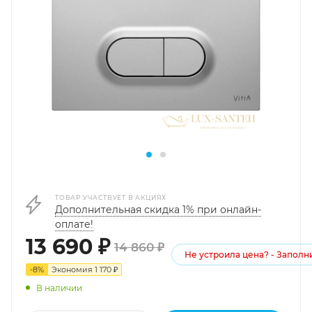
ТОВАР УЧАСТВУЕТ В АКЦИЯХ
Дополнительная скидка 1% при онлайн-
оплате!
13 690
₽
14 860
₽
Не устроила цена? - Запол
-
8
%
Экономия
1 170
₽
В наличии