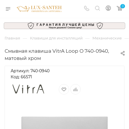
0
—
—
—
Главная
Клавиши для инсталляций
Механические
Смывная клавиша VitrA Loop O 740-0940,
матовый хром
Артикул:
740-0940
Код: 66571