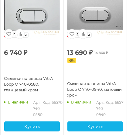
Турция
Турция
6 740
₽
13 690
₽
14 860
₽
-
8
%
Смывная клавиша VitrA
Смывная клавиша VitrA
Loop O 740-0580,
Loop O 740-0940, матовый
глянцевый хром
хром
В наличии
В наличии
Арт.: 
Код: 66570
Арт.: 
Код: 66571
740-
740-
0580
0940
Купить
Купить