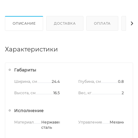
ОПИСАНИЕ
ДОСТАВКА
ОПЛАТА
ОТЗ
Характеристики
Габариты
Ширина, см
24.4
Глубина, см
0.8
Высота, см
16.5
Вес, кг
2
Исполнение
Материал
Нержавеющая
Управление
Механическо
сталь