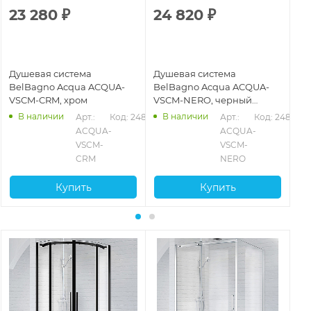
23 280
₽
24 820
₽
2
Душевая система
Душевая система
Ду
BelBagno Acqua ACQUA-
BelBagno Acqua ACQUA-
Be
VSCM-CRM, хром
VSCM-NERO, черный
DO
матовый
ма
В наличии
В наличии
Арт.: 
Код: 24827
Арт.: 
Код: 24828
ACQUA-
ACQUA-
VSCM-
VSCM-
CRM
NERO
Купить
Купить