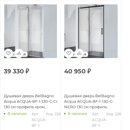
Италия
Италия
39 330
₽
40 950
₽
4
Душевая дверь BelBagno
Душевая дверь BelBagno
Ду
Acqua ACQUA-BF-1-130-C-Cr
Acqua ACQUA-BF-1-130-C-
Ac
130 см профиль хром,
NERO 130 см профиль
15
стекло прозрачное
черный, стекло
ст
В наличии
В наличии
622
Арт.: 
Код: 22619
Арт.: 
Код: 22620
прозрачное
ACQUA-
ACQUA-
BF-1-
BF-1-