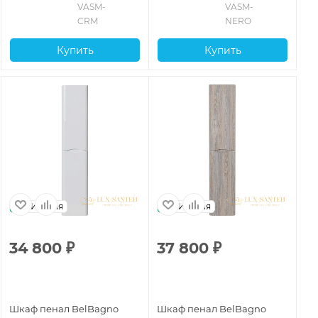
VASM-
VASM-
CRM
NERO
Купить
Купить
Италия
Италия
34 800
₽
37 800
₽
3
Шкаф пенал BelBagno
Шкаф пенал BelBagno
Шк