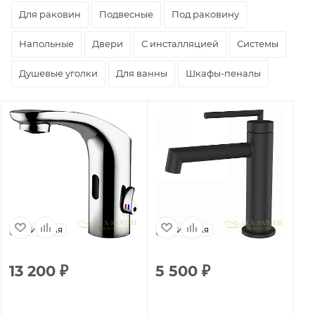
Для раковин
Подвесные
Под раковину
Напольные
Двери
С инсталляцией
Системы
Душевые уголки
Для ванны
Шкафы-пеналы
Италия
Италия
13 200
₽
5 500
₽
7