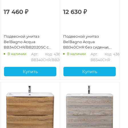
17 460
₽
12 630
₽
Подвесной унитаз
Подвесной унитаз
BelBagno Acqua
BelBagno Acqua
BB340CHR/BB2020SC с
BB340CHR без сиденья,
сиденьем микролифт,
белый
В наличии
В наличии
Арт.: 
Код: 43643
Арт.: 
Код: 43642
белый
BB340CHR/BB2020SC
BB340CHR
Купить
Купить