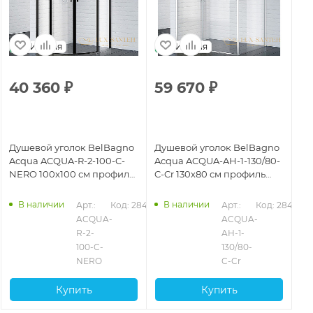
Италия
Италия
40 360
₽
59 670
₽
6
Душевой уголок BelBagno
Душевой уголок BelBagno
Ду
Acqua ACQUA-R-2-100-C-
Acqua ACQUA-AH-1-130/80-
Ac
NERO 100x100 см профиль
C-Cr 130х80 см профиль
C-
черный, стекло
хром, стекло прозрачное
хр
прозрачное
В наличии
В наличии
Арт.: 
Код: 28430
Арт.: 
Код: 28419
408
ACQUA-
ACQUA-
R-2-
AH-1-
100-C-
130/80-
NERO
C-Cr
Купить
Купить