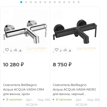
Италия
Италия
10 280
₽
8 750
₽
Смеситель BelBagno
Смеситель BelBagno
Acqua ACQUA-VASM-CRM
Acqua ACQUA-VASM-NERO
для ванны, хром
для ванны, черный
матовый
В наличии
В наличии
Арт.: 
Код: 55595
Арт.: 
Код: 55596
ACQUA-
ACQUA-