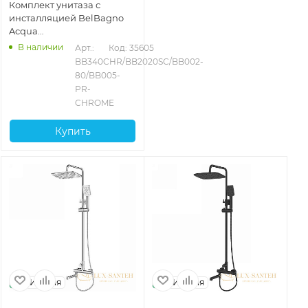
Комплект унитаза с
инсталляцией BelBagno
Acqua
BB340CHR/BB2020SC/BB002-
В наличии
Арт.: 
Код: 35605
80/BB005-PR-CHROME с
BB340CHR/BB2020SC/BB002-
сиденьем микролифт и
80/BB005-
клавишей смыва, белый
PR-
CHROME
Купить
Италия
Италия