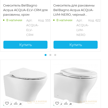
Смеситель BelBagno
Смеситель для раковины
См
Acqua ACQUA-ELV-CRM для
BelBagno Acqua ACQUA-
Ac
раковины, хром
LVM-NERO, черный
дл
матовый
ма
В наличии
В наличии
593
Арт.: 
Код: 55592
Арт.: 
Код: 62273
ACQUA-
ACQUA-
ELV-
LVM-
CRM
NERO
Купить
Купить
Италия
Италия