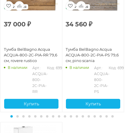
Италия
Италия
37 000
₽
34 560
₽
3
Тумба BelBagno Acqua
Тумба BelBagno Acqua
Ту
ACQUA-800-2C-PIA-RR 79,6
ACQUA-800-2C-PIA-PS 79,6
AC
см, rovere rustico
см, pino scania
см
В наличии
В наличии
709
Арт.: 
Код: 69988
Арт.: 
Код: 69987
ACQUA-
ACQUA-
800-
800-
2C-PIA-
2C-PIA-
RR
PS
Купить
Купить