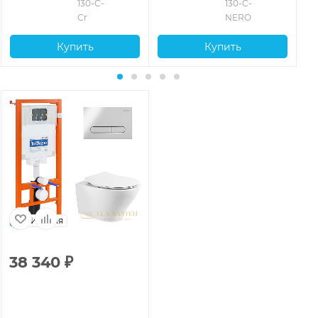
130-C-
130-C-
Cr
NERO
Купить
Купить
Италия
38 340
₽