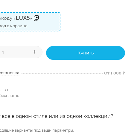
LUX5
коду «
»
од в корзине
Купить
установка
От 1 000 ₽
сква
бесплатно
 все в одном стиле или из одной коллекции?
одящие варианты под ваши параметры.