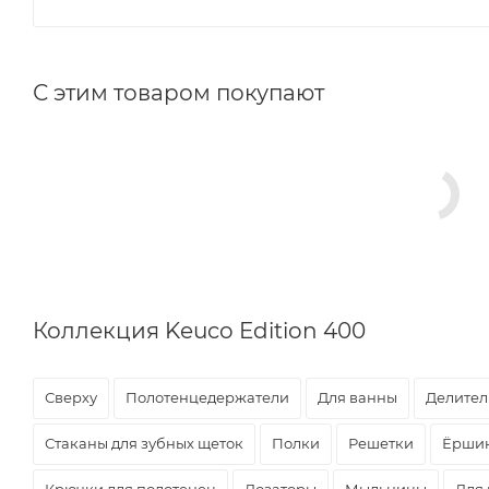
С этим товаром покупают
Коллекция Keuco Edition 400
Сверху
Полотенцедержатели
Для ванны
Делител
Стаканы для зубных щеток
Полки
Решетки
Ёрши
Крючки для полотенец
Дозаторы
Мыльницы
Для