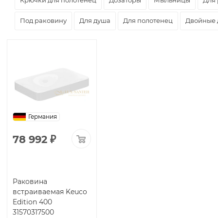
Под раковину
Для душа
Для полотенец
Двойные 
Германия
78 992
₽
Раковина
встраиваемая Keuco
Edition 400
31570317500