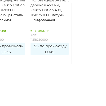
енцедержатель
Полотенцедержатель
Полотенцедержа
 Keuco Edition
двойной 450 мм,
450 мм, Keuco Edit
501210800,
Keuco Edition 400,
400, 11520350000,
еющая сталь
11518250000, латунь
титан черный
ванная
шлифованная
шлифованный
ичии
В наличии
В наличии
Арт.: 
Арт.: 
800
11518250000
11520350000
о промокоду
-5% по промокоду
-5% по промоко
LUX5
LUX5
LUX5