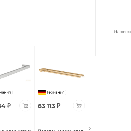
Наши сп
мания
Германия
Германия
84
₽
63 113
₽
23 075
₽