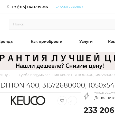
+7 (915) 040-99-56
ЗАКАЗАТЬ ЗВОНОК
0
Бренды
Как приобрести
Услуги
Ко
—
вину
Тумба под умывальник Keuco EDITION 400, 31572680000,
ITION 400, 31572680000, 1050x546
ТОВАР УЧАСТ
Дополните
233 206