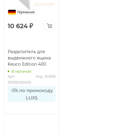
Германия
10 624
₽
Разделитель для
выдвижного ящика
Keuco Edition 400
В наличии
Арт.: 
Код: 50306
31599030000
-5% по промокоду
LUX5