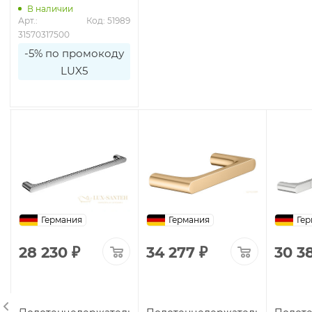
В наличии
Арт.: 
Код: 51989
31570317500
-5% по промокоду
LUX5
Германия
Германия
Гер
28 230
₽
34 277
₽
30 3