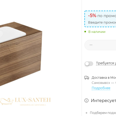
-5%
по промо
Введите промок
В наличии
Требуется 
Доставка в
Мо
Самовывоз
—
Подробнее
Интересует
Подберем подх