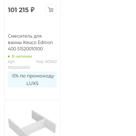
101 215
₽
Смеситель для
ванны Keuco Edition
400 51520010100
В наличии
Арт.: 
Код: 60540
51520010100
-5% по промокоду
LUX5