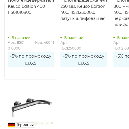
Полотенцедержатель
Полотенцедержатель
Полот
Keuco Edition 400
250 мм, Keuco Edition
800 мм,
11501010800
400, 11521250000,
400, 11
в
латунь шлифованная
нержав
шлифо
В наличии
В наличии
В нал
0
Арт.: 11501 
Код: 46041
Арт.: 
Арт.: 
010800
11521250000
11501210
-5% по промокоду
-5% по промокоду
-5% п
LUX5
LUX5
Германия