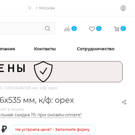
г. Москва
0
0
0
мпания
Контакты
Сотрудничество
 1050x546х535 мм, к/ф: орех
х535 мм, к/ф: орех
ВУЕТ В АКЦИЯХ
льная скидка 1% при онлайн-оплате!
₽
Не устроила цена? - Заполните форму