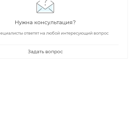
Нужна консультация?
ециалисты ответят на любой интересующий вопрос
Задать вопрос
Германия
Германия
Гер
16 407
₽
31 513
₽
92