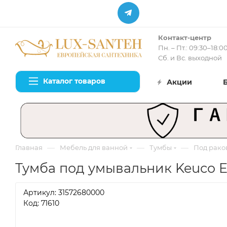
Контакт-центр
Пн. – Пт.: 09:30–18:0
Сб. и Вс. выходной
Каталог товаров
Акции
—
—
—
Главная
Мебель для ванной
Тумбы
Под рако
Тумба под умывальник Keuco ED
Артикул:
31572680000
Код: 71610