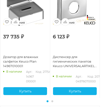
Германия
Германия
37 735
₽
6 123
₽
6
Дозатор для влажных
Диспенсер для
До
салфеток Keuco Plan
гигиенических пакетов
по
14967010001
Keuco UNIVERSALARTIKEL
14
подвесной, нержавеющая
ма
В наличии
Арт.: 
Код: 21754
сталь арт. 04976070000
В наличии
14967 
Арт.: 
Код: 20735
010001
04976070000
Купить
Купить