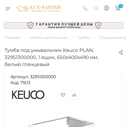
0
—
—
—
Главная
Мебель для ванной
Тумбы
Под раковину
Тумба под умывальник Keuco PLAN,
32951300000, 1 ящик, 650х400х490 мм,
белый глянцевый
Артикул:
32951300000
Код: 71613