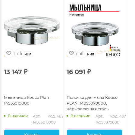
Германия
Германия
13 147
₽
16 091
₽
Мыльница Keuco Plan
Полочка для мыла Keuco
14955019000
PLAN, 14955079000,
нержавеющая сталь
В наличии
В наличии
Арт.: 
Код: 40520
Арт.: 
Код: 49705
14955019000
14955079000
Купить
Купить