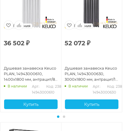
Германия
Германия
36 502
₽
52 072
₽
3
Душевая занавеска Keuco
Душевая занавеска Keuco
Ду
PLAN, 14943000610,
PLAN, 14943000630,
PL
1400x1800 мм, антрацит/8
3000x1800 мм, антрацит/16
14
люверсов
люверсов
лю
В наличии
В наличии
Арт.: 
Код: 23869
Арт.: 
Код: 23871
14943000610
14943000630
Купить
Купить