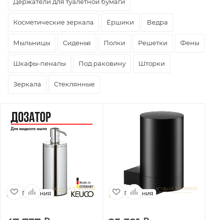
Держатели для туалетной бумаги
Косметические зеркала
Ёршики
Ведра
Мыльницы
Сиденья
Полки
Решетки
Фены
Шкафы-пеналы
Под раковину
Шторки
Зеркала
Стеклянные
Германия
Германия