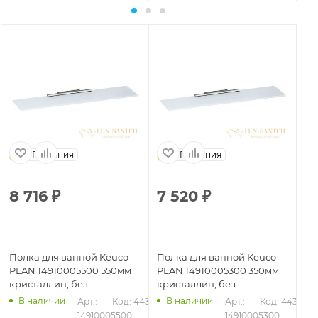
Германия
Германия
8 716
₽
7 520
₽
6
Полка для ванной Keuco
Полка для ванной Keuco
По
PLAN 14910005500 550мм
PLAN 14910005300 350мм
кр
кристаллин, без
кристаллин, без
mm
держателя
держателя
В наличии
В наличии
Арт.: 
Код: 44350
Арт.: 
Код: 44349
14910005500
14910005300