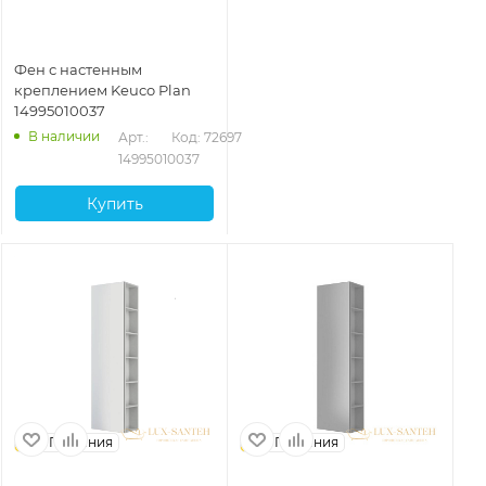
Фен с настенным
креплением Keuco Plan
14995010037
В наличии
Арт.: 
Код: 72697
14995010037
Купить
Германия
Германия