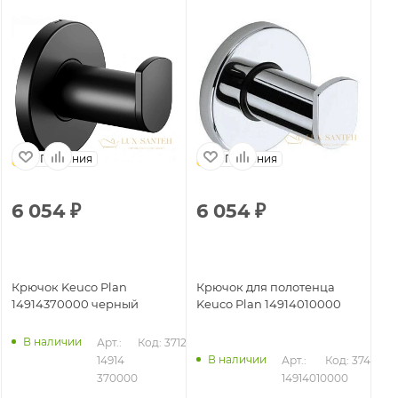
Германия
Германия
6 054
₽
6 054
₽
5
Крючок Keuco Plan
Крючок для полотенца
Кр
14914370000 черный
Keuco Plan 14914010000
14
уп
В наличии
Арт.: 
Код: 37125
В наличии
14914 
Арт.: 
Код: 37489
26
370000
14914010000