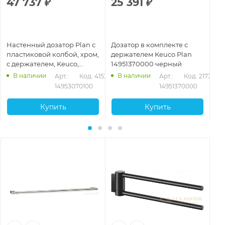
47 737
₽
25 391
₽
2
Настенный дозатор Plan с
Дозатор в комплекте с
До
пластиковой колбой, хром,
держателем Keuco Plan
Ke
с держателем, Keuco,
14951370000 черный
14953070100
В наличии
В наличии
130
Арт.: 
Код: 41534
Арт.: 
Код: 21731
14953070100
14951370000
Купить
Купить