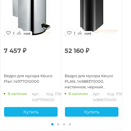
Германия
Германия
7 457
₽
52 160
₽
1
Ведро для мусора Keuco
Ведро для мусора Keuco
Ве
Plan 14977010000
PLAN, 14988370000,
не
настенное, черный
тё
матовый
В наличии
В наличии
66
Арт.: 
Код: 17564
Арт.: 
Код: 17568
14977010000
14988370000
Купить
Купить