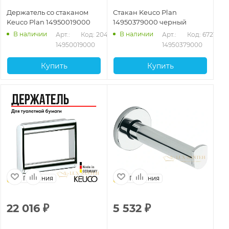
Держатель со стаканом
Стакан Keuco Plan
Keuco Plan 14950019000
14950379000 черный
В наличии
В наличии
Арт.: 
Код: 20489
Арт.: 
Код: 67214
14950019000
14950379000
Купить
Купить
Германия
Германия
22 016
₽
5 532
₽
5