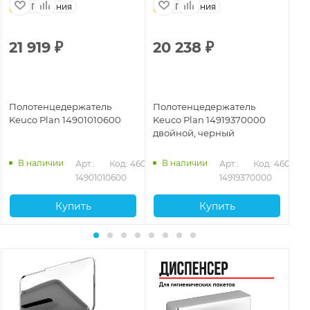
Германия
Германия
21 919
₽
20 238
₽
2
Полотенцедержатель
Полотенцедержатель
По
Keuco Plan 14901010600
Keuco Plan 14919370000
ко
двойной, черный
14
В наличии
В наличии
153
Арт.: 
Код: 46055
Арт.: 
Код: 46060
14901010600
14919370000
Купить
Купить