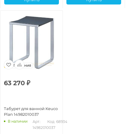
Германия
63 270
₽
Табурет для ванной Keuco
Plan 14982010037
В наличии
Арт.: 
Код: 68934
14982010037