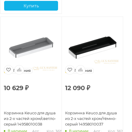
Купить
Германия
Германия
10 629
₽
12 090
₽
1
Корзинка Keuco для душа
Корзинка Keuco для душа
Ко
из 2-х частей хром/светло-
из 2-х частей хром/тёмно-
из
серый 14958010038
серый 14958010037
не
бе
В наличии
В наличии
202
Арт.: 
Код: 36199
Арт.: 
Код: 36200