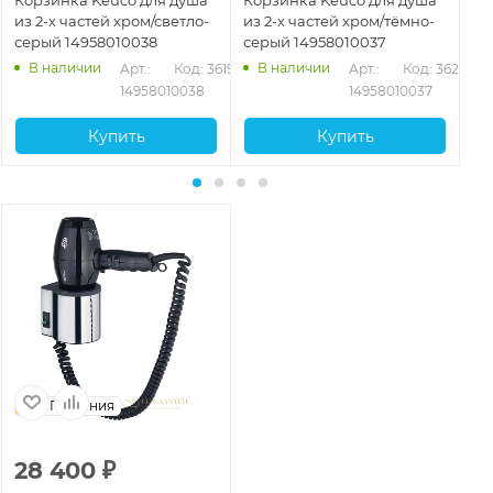
из 2-х частей хром/светло-
из 2-х частей хром/тёмно-
из
серый 14958010038
серый 14958010037
не
бе
В наличии
В наличии
202
Арт.: 
Код: 36199
Арт.: 
Код: 36200
14958010038
14958010037
Купить
Купить
Германия
28 400
₽