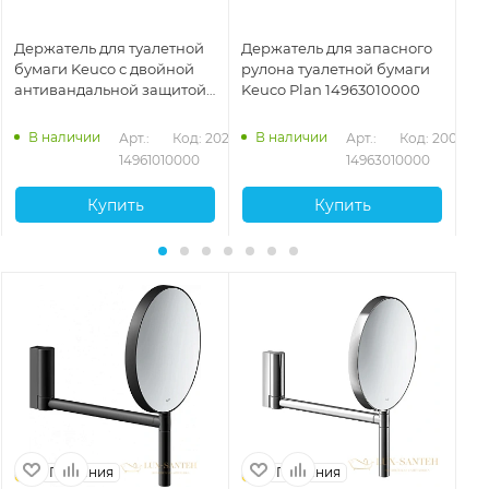
Держатель для туалетной
Держатель для запасного
Де
бумаги Keuco с двойной
рулона туалетной бумаги
ру
антивандальной защитой
Keuco Plan 14963010000
14
хром 14961010000
В наличии
В наличии
575
Арт.: 
Код: 20223
Арт.: 
Код: 20066
14961010000
14963010000
Купить
Купить
Германия
Германия