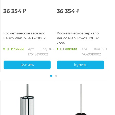
36 354
₽
36 354
₽
3
Косметическое зеркало
Косметическое зеркало
Ко
Keuco Plan 17649370002
Keuco Plan 17649010002
бе
хром
17
В наличии
В наличии
Арт.: 
Код: 36301
Арт.: 
Код: 36300
17649370002
17649010002
Купить
Купить