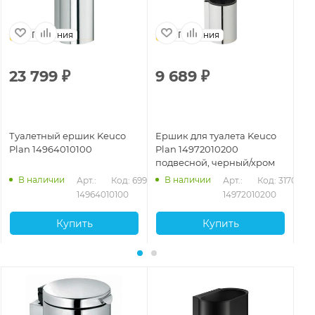
Германия
Германия
23 799
₽
9 689
₽
9
Туалетный ершик Keuco
Ершик для туалета Keuco
Ту
Plan 14964010100
Plan 14972010200
Pl
подвесной, черный/хром
В наличии
В наличии
Арт.: 
Код: 69956
Арт.: 
Код: 31703
14964010100
14972010200
Купить
Купить