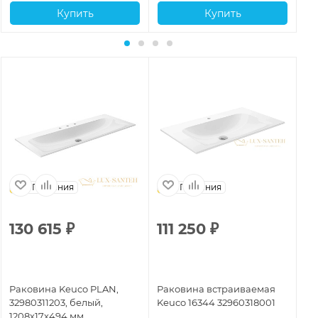
Купить
Купить
Германия
Германия
130 615
₽
111 250
₽
8
Раковина Keuco PLAN,
Раковина встраиваемая
Ра
32980311203, белый,
Keuco 16344 32960318001
32
1208х17х494 мм
65