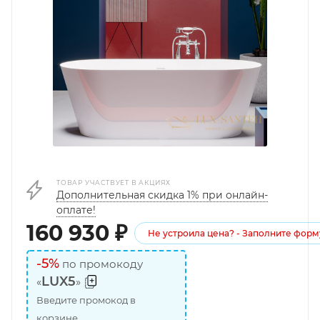
ТОВАР УЧАСТВУЕТ В АКЦИЯХ
Дополнительная скидка 1% при онлайн-
оплате!
160 930
₽
Не устроила цена? - Заполните форм
-5%
по промокоду
LUX5
«
»
Введите промокод в
корзине