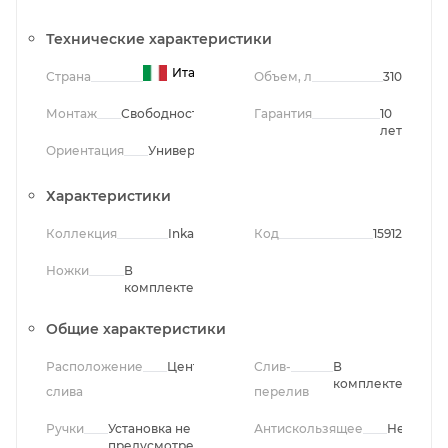
Технические характеристики
Италия
Страна
Объем, л
310
Монтаж
Свободностоящий
Гарантия
10
лет
Ориентация
Универсальная
Характеристики
Коллекция
Inka
Код
15912
Ножки
В
комплекте
Общие характеристики
Расположение
Центральное
Слив-
В
комплекте
слива
перелив
Ручки
Установка не
Антискользящее
Нет
предусмотрена