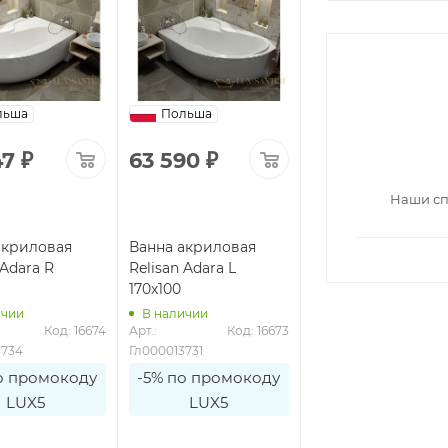
льша
Польша
47
₽
63 590
₽
Наши сп
акриловая
Ванна акриловая
 Adara R
Relisan Adara L
170х100
ичии
В наличии
Код: 16674
Арт.: 
Код: 16673
3734
Гл000013731
о промокоду
-5% по промокоду
LUX5
LUX5