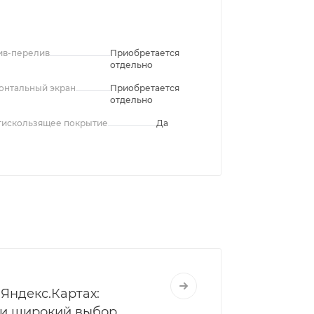
ив-перелив
Приобретается
отдельно
онтальный экран
Приобретается
отдельно
тискользящее покрытие
Да
Яндекс.Картах:
 и широкий выбор