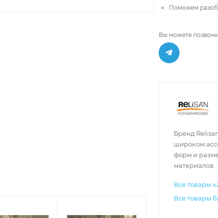
Поможем разобр
Вы можете позвони
Бренд Relisa
широком асс
форм и разм
материалов.
Все товары к
Все товары б