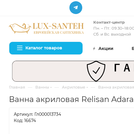
Контакт-центр
Пн. – Пт.: 09:30–18:0
Сб. и Вс. выходной
Каталог товаров
Акции
—
—
—
Главная
Ванны
Акриловые
Ванна акриловая 
Ванна акриловая Relisan Adara
Артикул:
Гл000013734
Код: 16674