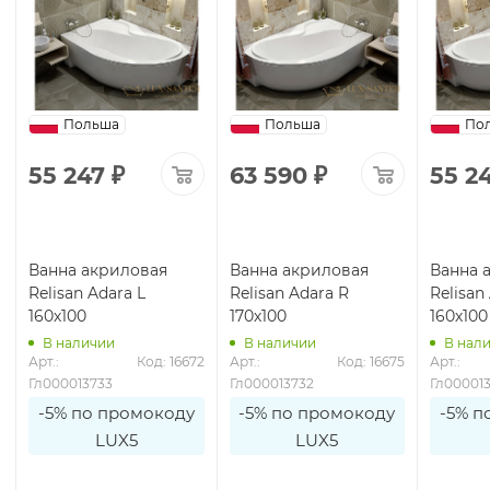
Польша
Польша
По
55 247
₽
63 590
₽
55 2
Ванна акриловая
Ванна акриловая
Ванна 
Relisan Adara L
Relisan Adara R
Relisan
160х100
170х100
160х100
В наличии
В наличии
В нал
Арт.: 
Код: 16672
Арт.: 
Код: 16675
Арт.: 
Гл000013733
Гл000013732
Гл00001
-5% по промокоду
-5% по промокоду
-5% п
LUX5
LUX5