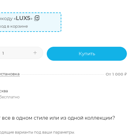
LUX5
коду «
»
од в корзине
Купить
установка
От 1 000 ₽
сква
бесплатно
 все в одном стиле или из одной коллекции?
одящие варианты под ваши параметры.