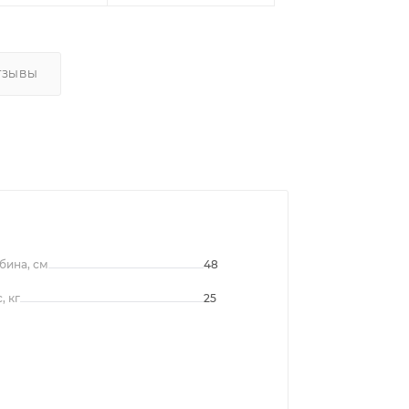
ТЗЫВЫ
бина, см
48
, кг
25