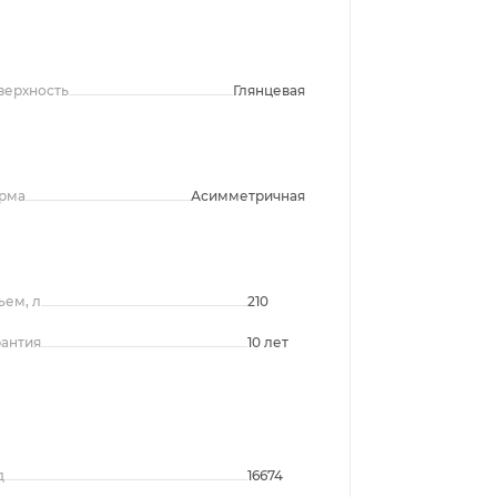
верхность
Глянцевая
рма
Асимметричная
ъем, л
210
рантия
10 лет
д
16674