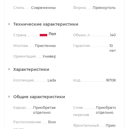
Стиль
Современный
Форма
Прямоугольная
Технические характеристики
Польша
Страна
Объем, л
140
Монтаж
Пристенный
Гарантия
10
лет
Ориентация
Универсальная
Характеристики
Коллекция
Lada
Код
16708
Общие характеристики
Каркас
Приобретается
Слив-
Приобретается
отдельно
отдельно
перелив
Расположение
Боковое
Фронтальный
Приобретае