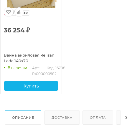
Польша
36 254
₽
Ванна акриловая Relisan
Lada 140x70
В наличии
Арт.: 
Код: 16708
Гл000000982
Купить
ОПИСАНИЕ
ДОСТАВКА
ОПЛАТА
ОТЗ