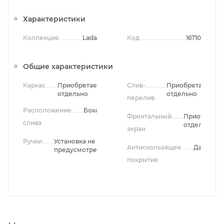
Характеристики
Коллекция
Lada
Код
16710
Общие характеристики
Каркас
Приобретается
Слив-
Приобретается
отдельно
отдельно
перелив
Расположение
Боковое
Фронтальный
Приобретае
слива
отдельно
экран
Ручки
Установка не
Антискользящее
Да
предусмотрена
покрытие