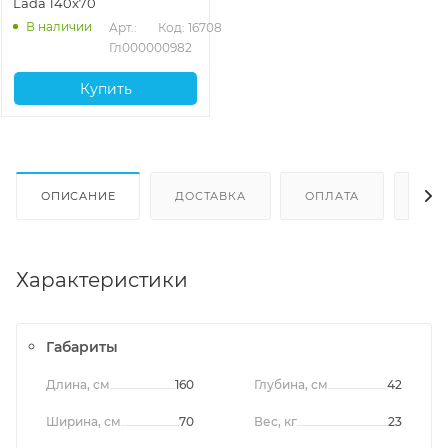
Lada 140x70
В наличии
Арт.: 
Код: 16708
Гл000000982
Купить
ОПИСАНИЕ
ДОСТАВКА
ОПЛАТА
ОТЗ
Характеристики
Габариты
Длина, см
160
Глубина, см
42
Ширина, см
70
Вес, кг
23