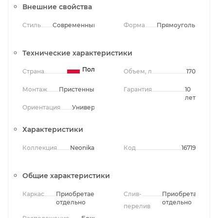
Внешние свойства
Стиль
Современный
Форма
Прямоугольная
Технические характеристики
Польша
Страна
Объем, л
170
Монтаж
Пристенный
Гарантия
10
лет
Ориентация
Универсальная
Характеристики
Коллекция
Neonika
Код
16719
Общие характеристики
Каркас
Приобретается
Слив-
Приобретается
отдельно
отдельно
перелив