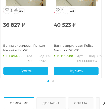
Польша
Польша
36 827
₽
40 523
₽
3
Ванна акриловая Relisan
Ванна акриловая Relisan
Ва
Neonika 150x70
Neonika 170x70
Ne
В наличии
В наличии
Арт.: 
Код: 16718
Арт.: 
Код: 16720
Гл000000963
Гл000000964
Купить
Купить
ОПИСАНИЕ
ДОСТАВКА
ОПЛАТА
ОТЗ