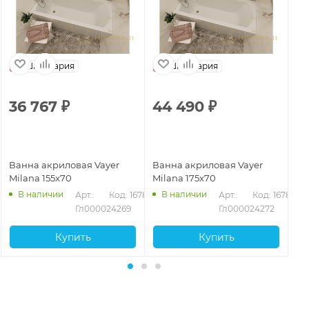
Швейцария
Швейцария
36 767
₽
44 490
₽
3
Ванна акриловая Vayer
Ванна акриловая Vayer
Ва
Milana 155x70
Milana 175x70
Mi
В наличии
В наличии
788
Арт.: 
Код: 16785
Арт.: 
Код: 16787
Гл000024269
Гл000024272
Купить
Купить