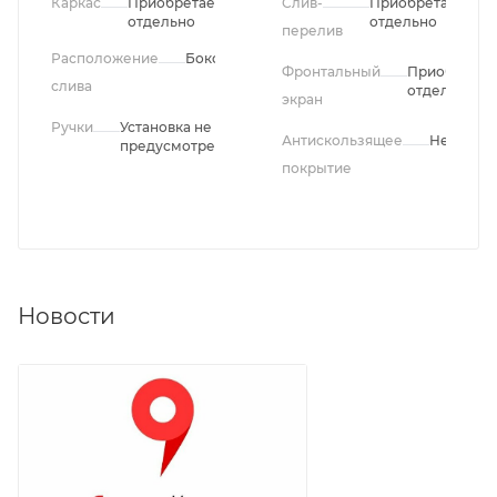
Каркас
Приобретается
Слив-
Приобретается
отдельно
отдельно
перелив
Расположение
Боковое
Фронтальный
Приобретае
слива
отдельно
экран
Ручки
Установка не
Антискользящее
Нет
предусмотрена
покрытие
Новости