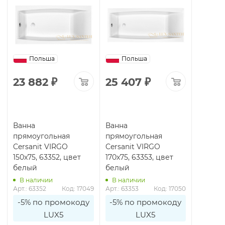
Польша
Польша
23 882
₽
25 407
₽
Ванна
Ванна
прямоугольная
прямоугольная
Cersanit VIRGO
Cersanit VIRGO
150x75, 63352, цвет
170x75, 63353, цвет
белый
белый
В наличии
В наличии
Арт.: 63352
Код: 17049
Арт.: 63353
Код: 17050
-5% по промокоду
-5% по промокоду
LUX5
LUX5