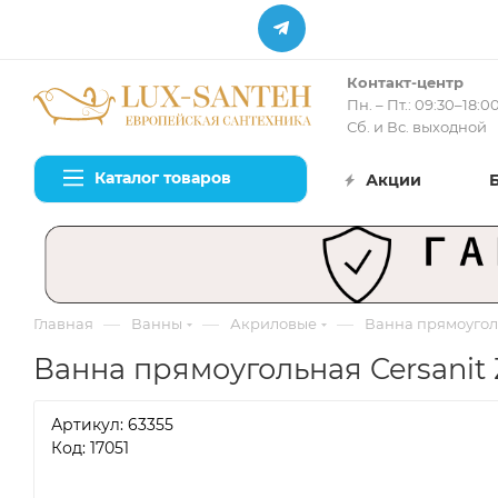
Контакт-центр
Пн. – Пт.: 09:30–18:0
Сб. и Вс. выходной
Каталог товаров
Акции
—
—
—
Главная
Ванны
Акриловые
Ванна прямоуголь
Ванна прямоугольная Cersanit 
Артикул:
63355
Код: 17051