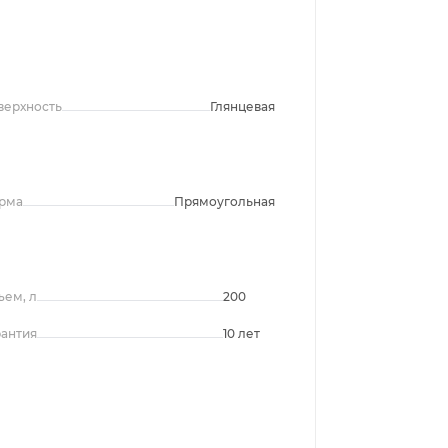
верхность
Глянцевая
рма
Прямоугольная
ъем, л
200
рантия
10 лет