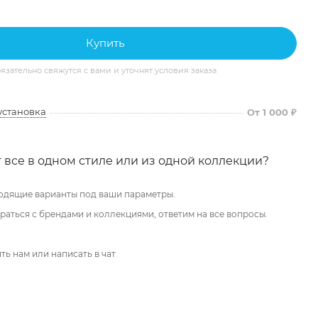
Купить
ательно свяжутся с вами и уточнят условия заказа
установка
От 1 000 ₽
 все в одном стиле или из одной коллекции?
одящие варианты под ваши параметры.
аться с брендами и коллекциями, ответим на все вопросы.
ть нам или написать в чат