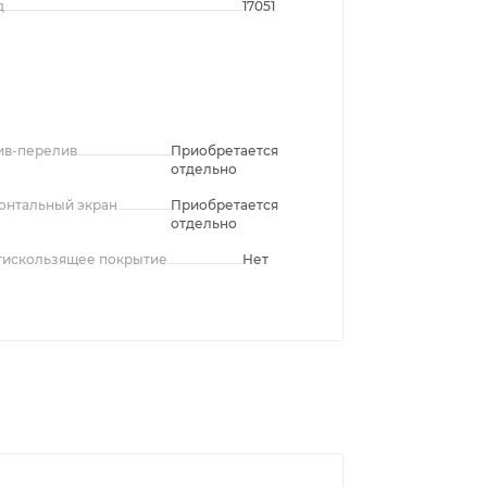
д
17051
ив-перелив
Приобретается
отдельно
онтальный экран
Приобретается
отдельно
тискользящее покрытие
Нет