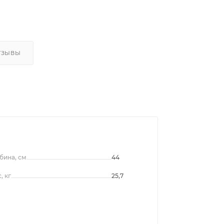
ТЗЫВЫ
бина, см
44
, кг
25,7