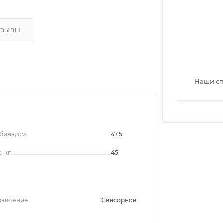
ТЗЫВЫ
Наши сп
бина, см
47.5
, кг
45
равление
Сенсорное