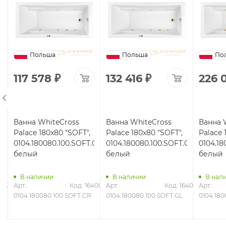
Польша
Польша
По
117 578
₽
132 416
₽
226 
Ванна WhiteCross
Ванна WhiteCross
Ванна 
Palace 180x80 "SOFT",
Palace 180x80 "SOFT",
Palace 
R,
0104.180080.100.SOFT.CR,
0104.180080.100.SOFT.GL,
0104.18
белый
белый
белый
В наличии
В наличии
В нал
6362
Арт.: 
Код: 16400
Арт.: 
Код: 16401
Арт.: 
0104.180080.100.SOFT.CR
0104.180080.100.SOFT.GL
0104.180