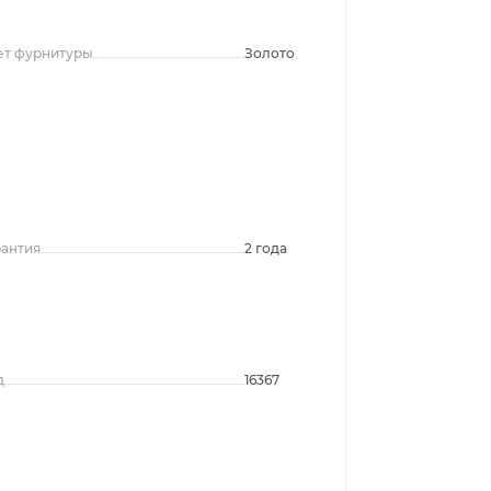
ет фурнитуры
Золото
рантия
2 года
д
16367