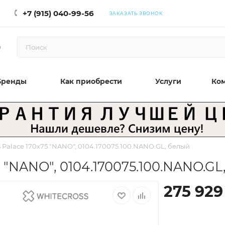
+7 (915) 040-99-56
ЗАКАЗАТЬ ЗВОНОК
0
Бренды
Как приобрести
Услуги
Ко
 Palace 170x75 "NANO", 0104.170075.100.NANO.GL, белый
 "NANO", 0104.170075.100.NANO.GL
275 929