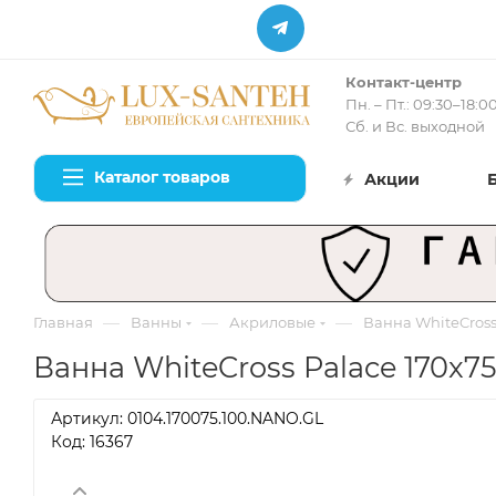
Контакт-центр
Пн. – Пт.: 09:30–18:0
Сб. и Вс. выходной
Каталог товаров
Акции
—
—
—
Главная
Ванны
Акриловые
Ванна WhiteCross
Ванна WhiteCross Palace 170x75
Артикул:
0104.170075.100.NANO.GL
Код: 16367