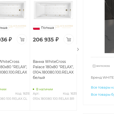
льша
Польша
Польша
036
₽
206 935
₽
150 045
₽
WhiteCross
Ванна WhiteCross
Ванна WhiteCross
180x80 "RELAX",
Palace 180x80 "RELAX",
Palace 180x80
0080.100.RELAX.GL,
0104.180080.100.RELAX.BR,
"SMART",
Бренд WHITE
белый
0104.180080.100.S
белый
Все товары к
ичии
В наличии
В наличии
Код: 16393
Арт.: 
Код: 16391
Арт.: 
Код
Все товары б
080.100.RELAX.GL
0104.180080.100.RELAX.BR
0104.180080.100.SMA