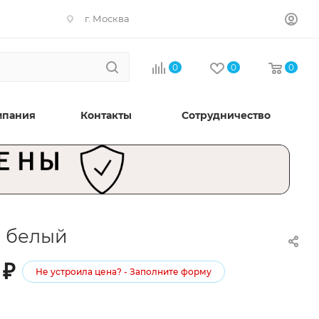
г. Москва
0
0
0
мпания
Контакты
Сотрудничество
, белый
₽
Не устроила цена? - Заполните форму