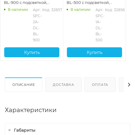
BL-900 с подсветкой,
BL-500 с подсветкой,
белый
белый
В наличии
В наличии
Арт.: 
Код: 32857
Арт.: 
Код: 32856
SPC-
SPC-
2A-
1A-
DL-
DL-
BL-
BL-
900
500
Купить
Купить
ОПИСАНИЕ
ДОСТАВКА
ОПЛАТА
ОТЗ
Характеристики
Габариты