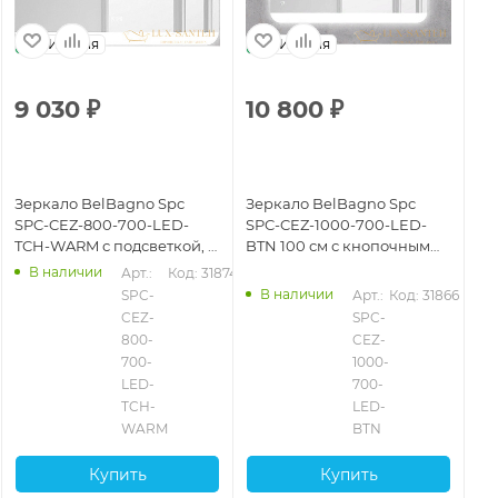
Италия
Италия
9 030
₽
10 800
₽
6
Зеркало BelBagno Spc
Зеркало BelBagno Spc
Зе
SPC-CEZ-800-700-LED-
SPC-CEZ-1000-700-LED-
SP
TCH-WARM с подсветкой, с
BTN 100 см с кнопочным
80
подогревом, с сенсорным
выключателем, с
вы
В наличии
95
Арт.: 
Код: 31874
выключателем
подсветкой
по
В наличии
SPC-
Арт.: 
Код: 31866
CEZ-
SPC-
800-
CEZ-
700-
1000-
LED-
700-
TCH-
LED-
WARM
BTN
Купить
Купить